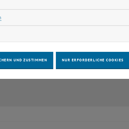
rliche Cookies zulassen
Statistik Cookies zulassen
n
rketing Cookies zulassen
CHERN UND ZUSTIMMEN
NUR ERFORDERLICHE COOKIES