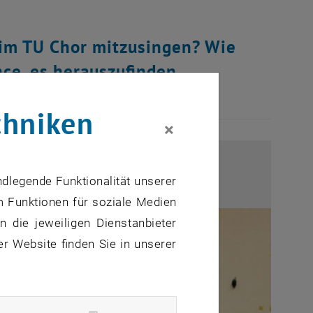
beim TU Chor mitzusingen? Wie
ce, es herauszufinden.
chniken
×
ndlegende Funktionalität unserer
m Funktionen für soziale Medien
 die jeweiligen Dienstanbieter
er Website finden Sie in unserer