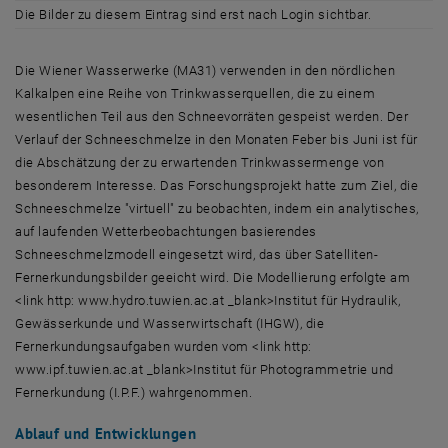
Die Bilder zu diesem Eintrag sind erst nach Login sichtbar.
Die Wiener Wasserwerke (MA31) verwenden in den nördlichen
Kalkalpen eine Reihe von Trinkwasserquellen, die zu einem
wesentlichen Teil aus den Schneevorräten gespeist werden. Der
Verlauf der Schneeschmelze in den Monaten Feber bis Juni ist für
die Abschätzung der zu erwartenden Trinkwassermenge von
besonderem Interesse. Das Forschungsprojekt hatte zum Ziel, die
Schneeschmelze "virtuell" zu beobachten, indem ein analytisches,
auf laufenden Wetterbeobachtungen basierendes
Schneeschmelzmodell eingesetzt wird, das über Satelliten-
Fernerkundungsbilder geeicht wird. Die Modellierung erfolgte am
<link http: www.hydro.tuwien.ac.at _blank>Institut für Hydraulik,
Gewässerkunde und Wasserwirtschaft (IHGW), die
Fernerkundungsaufgaben wurden vom <link http:
www.ipf.tuwien.ac.at _blank>Institut für Photogrammetrie und
Fernerkundung (I.P.F.) wahrgenommen.
Ablauf und Entwicklungen