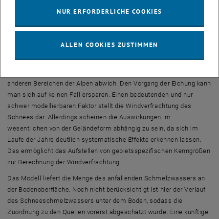
NUR ERFORDERLICHE COOKIES
auch auf Folgejahre übertragen werden kann, bewies die Verifikation
der Vorgehensweise im letzten Jahr des Projektes, in der Schnee-
Periode 1999/2000.
ALLEN COOKIES ZUSTIMMEN
Im Verlauf des Projektes stellte sich heraus, dass das
Schmelzverhalten im Bereich der Schneealpe in mancher Hinsicht
deutlich von dem aus früheren Projekten bekannten Verhalten in
anderen Bereichen der Alpen abwich. Den Vorgang der Eichung kann
man sich auf keinen Fall ersparen. Einen bedeutenden und nur
schwer modellierbaren Faktor stellt die Windverfrachtung des
Schnees dar. Allerdings scheinen die Auswirkungen im
wesentlichen von der Geländeform abhängig zu sein, da sich im
Laufe der Jahre deutlich systematische Effekte erkennen lassen.
Das ermöglicht das Aufstellen von gebietsspezifischen Kenngrößen
zur Berechnung der Windverfrachtung.
Das Modell liefert die Menge des anfallenden Schmelzwassers an
der Bodenoberfläche. Noch nicht berücksichtigt ist hier der Verlauf
des Schneeschmelzwassers unter dem Boden, sodass die
Zuordnung zu den Quellen vorerst abgeschätzt wurde. Eine künftige