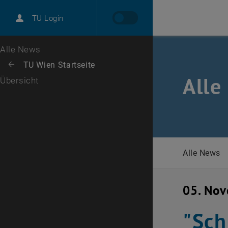
International
TU Login
Karriere
Zur 1. Menü Ebene
Alle News
Zurück zur letzten Ebene:
TU Wien Startseite
Zurück: Subseiten von TU Wien Startseite auflisten
Alle
Übersicht
Alle News
05. No
"Sch