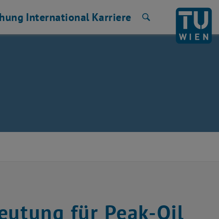
chung
International
Karriere
Suche
eutung für Peak-Oil