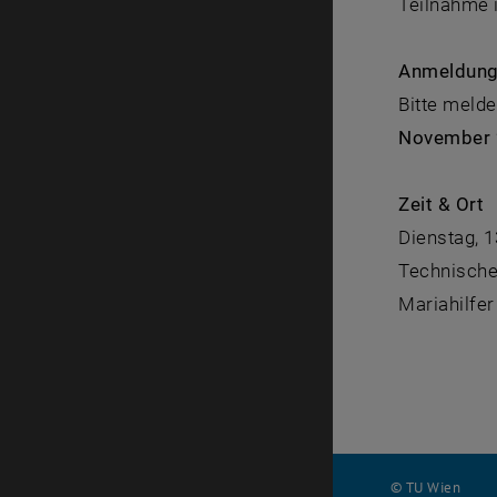
Teilnahme i
Anmeldung
Bitte meld
November
Zeit & Ort
Dienstag, 
Technisch
Mariahilfer
© TU Wien
#