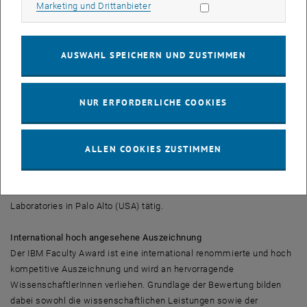
Forschungsschwerpunkten zählen Service-orientierte Architekturen,
Marketing Cookies zulassen
Marketing und Drittanbieter
mobile und ubiquitäre Computernutzung sowie komplexe, autonome
und adaptive Systeme. Weiters forscht er im Bereich des Cloud
Computing und Social Computing. Zu seinen jüngsten
AUSWAHL SPEICHERN UND ZUSTIMMEN
Forschungsinteressen zählen Datenservices und neuartige
Programmiermodelle für Computational Science and Engineering.
Im Laufe seiner Karriere wurde Dustdar mehrfach für seine
NUR ERFORDERLICHE COOKIES
wissenschaftlichen Leistungen ausgezeichnet (Honorprofessor für
Information Systems der niederländischen University of Groningen,
ACM Distinguished Scientist, u.v.m.). Er ist Mitbegründer des Center
ALLEN COOKIES ZUSTIMMEN
for Informatics (ZID) an der Universität für künstlerische und
industrielle Gestaltung Linz und war u.a. an der London School of
Economics sowie in den NTT Multimedia Communications
Laboratories in Palo Alto (USA) tätig.
International hoch angesehene Auszeichnung
Der IBM Faculty Award ist eine international renommierte und hoch
kompetitive Auszeichnung und wird an hervorragende
WissenschaftlerInnen verliehen. Grundlage der Bewertung bilden
dabei sowohl die wissenschaftlichen Leistungen sowie der