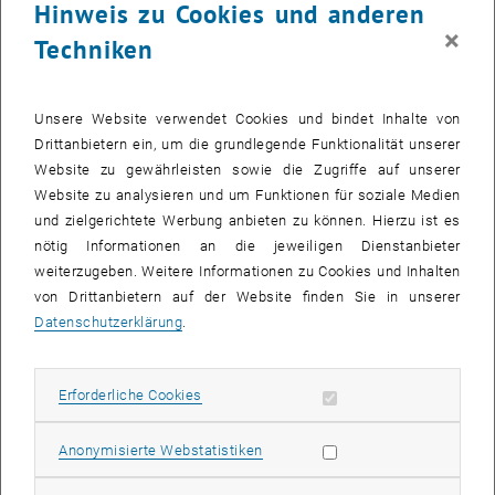
Hinweis zu Cookies und anderen
Arbeitsgruppe Distributed Systems der Fakultät für Informatik mit
×
IBM Research India unter der Leitung von Schahram Dustdar im
Techniken
Bereich Cloud Computing und Social Computing. "In diesem Projekt
ist es unser Ziel, dass menschliche Ressourcen genauso wie
Software Services in einem neuartigen Programmiermodell für
Unsere Website verwendet Cookies und bindet Inhalte von
Cloud-basierte Umgebungen verfügbar sind. Dies führt dazu, dass
Drittanbietern ein, um die grundlegende Funktionalität unserer
neue Programme geschrieben und modelliert werden können, in
Website zu gewährleisten sowie die Zugriffe auf unserer
denen sowohl Software als auch Menschen "Funktionen "ausführen",
Website zu analysieren und um Funktionen für soziale Medien
ist der kürzlich ausgezeichnete Gewinner des IBM Faculty Awards
und zielgerichtete Werbung anbieten zu können. Hierzu ist es
überzeugt.
nötig Informationen an die jeweiligen Dienstanbieter
weiterzugeben. Weitere Informationen zu Cookies und Inhalten
Schahram Dustdar freut sich zudem auf den ebenso bereichernden
von Drittanbietern auf der Website finden Sie in unserer
kulturellen Austausch zwischen der TU Wien und den Teams der
Datenschutzerklärung
.
IBM Research Labs in Indien, USA und dem neuen IBM Research
Lab in Kenia.
Erforderliche Cookies zulassen
Erforderliche Cookies
Fachgröße im Bereich Internettechnologien
Schahram Dustdar ist seit 2005 Professor für Informatik am Institut
Statistik Cookies zulassen
Anonymisierte Webstatistiken
für Informationssysteme an der TU Wien. Zu seinen