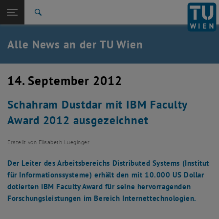
Studium
Seitennavigation öffnen
TU Login
Forschung
Suche
International
Quicklinks
Alle News an der TU Wien
Quicklinks-Menü umschalten
Karriere
Zur 1. Menü Ebene
Alle News
14. September 2012
Zurück zur letzten Ebene:
TU Wien Startseite
Zurück: Subseiten von TU Wien Startseite auflisten
Schahram Dustdar mit IBM Faculty
Übersicht
Award 2012 ausgezeichnet
Erstellt von
Elisabeth Lueginger
Der Leiter des Arbeitsbereichs Distributed Systems (Institut
für Informationssysteme) erhält den mit 10.000 US Dollar
dotierten IBM Faculty Award für seine hervorragenden
Forschungsleistungen im Bereich Internettechnologien.