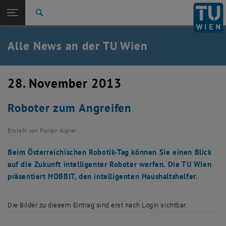
Studium
Seitennavigation öffnen
TU Login
Forschung
Suche
International
Quicklinks
Alle News an der TU Wien
Quicklinks-Menü umschalten
Karriere
Zur 1. Menü Ebene
Alle News
28. November 2013
Zurück zur letzten Ebene:
TU Wien Startseite
Zurück: Subseiten von TU Wien Startseite auflisten
Roboter zum Angreifen
Übersicht
Erstellt von
Florian Aigner
Beim Österreichischen Robotik-Tag können Sie einen Blick
auf die Zukunft intelligenter Roboter werfen. Die TU Wien
präsentiert HOBBIT, den intelligenten Haushaltshelfer.
Die Bilder zu diesem Eintrag sind erst nach Login sichtbar.