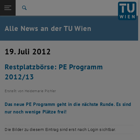
Studium
Seitennavigation öffnen
TU Login
Forschung
Suche
International
Quicklinks
Alle News an der TU Wien
Quicklinks-Menü umschalten
Karriere
Zur 1. Menü Ebene
Alle News
19. Juli 2012
Zurück zur letzten Ebene:
TU Wien Startseite
Zurück: Subseiten von TU Wien Startseite auflisten
Restplatzbörse: PE Programm
Übersicht
2012/13
Erstellt von
Heidemarie Pichler
Das neue PE Programm geht in die nächste Runde. Es sind
nur noch wenige Plätze frei!
Die Bilder zu diesem Eintrag sind erst nach Login sichtbar.