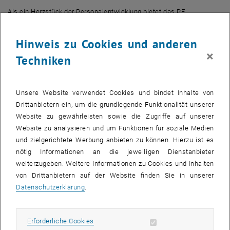
Als ein Herzstück der Personalentwicklung bietet das PE
Programm zielgruppenspezifisch und maßgeschneidert die
Möglichkeit, sich gemeinsam mit KollegInnen der TU Wien
Hinweis zu Cookies und anderen
weiterzubilden und gleichzeitig interessante Netzwerke zu knüpfen.
×
Techniken
Besprechen Sie zum Beispiel "Erfolgreiches Konfliktmanagement
für Führungskräfte" mit der TU-Arbeitspsychologin, erhalten Sie von
Unsere Website verwendet Cookies und bindet Inhalte von
Bettina Neunteufl und Florian Aigner (Büro für Öffentlichkeitsarbeit)
Drittanbietern ein, um die grundlegende Funktionalität unserer
Tipps für den richtigen Umgang mit Medien (<link https:
Website zu gewährleisten sowie die Zugriffe auf unserer
tiss.tuwien.ac.at personal interne_veranstaltung anzeigen _blank
Website zu analysieren und um Funktionen für soziale Medien
link_intern>Meet the Media - Wie sag ich‘s den Medien?). Lassen
und zielgerichtete Werbung anbieten zu können. Hierzu ist es
Sie sich mit anderen KollegInnen von Bernhard Weingartner für die
nötig Informationen an die jeweiligen Dienstanbieter
<link https: tiss.tuwien.ac.at personal interne_veranstaltung
weiterzugeben. Weitere Informationen zu Cookies und Inhalten
anzeigen _blank link_intern>Lehre coachen. Selbstverständlich
von Drittanbietern auf der Website finden Sie in unserer
bieten wir auch eine adäquate Veranstaltung auf <link https:
Datenschutzerklärung
.
tiss.tuwien.ac.at personal interne_veranstaltung anzeigen _blank
link_intern>Englisch mit Liz Hambrusch an. Bei Nicole Schipani
und Michael Kölbl erlernen Sie den Umgang mit Typo3 und können
Erforderliche Cookies zulassen
Erforderliche Cookies
schon nach kurzer Zeit Webseiten selbstständig betreuen (<link