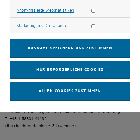
https: tiss.tuwien.ac.at personal interne_veranstaltung anzeigen
Statistik Cookies zulassen
Anonymisierte Webstatistiken
_blank link_intern>Typo 3-Schulung).
Einige wenige Plätze gibt es auch noch für "IT Seminare" und für
Seminare aus dem Bereich "Gesund und sicher Arbeiten".
Marketing Cookies zulassen
Marketing und Drittanbieter
Für alle, die sich noch nicht einen Platz im Wunschseminar
gesichert haben: Nutzen Sie bald die Gelegenheit.
AUSWAHL SPEICHERN UND ZUSTIMMEN
Eine Übersicht über freie Plätze und sowie die Möglichkeit, sich
anzumelden, finden Sie unter: <link https: tiss.tuwien.ac.at
NUR ERFORDERLICHE COOKIES
personal
interne_veranstaltung>
tiss.tuwien.ac.at/personal/interne_veranstaltun
ALLEN COOKIES ZUSTIMMEN
Nähere Information:
Mag. Heidemarie Pichler, MSc
Personalentwicklung und betriebliche Gesundheitsförderung
T: +43-1-58801-41132
<link>heidemarie.pichler@tuwien.ac.at