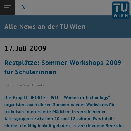
Studium
Seitennavigation öffnen
TU Login
Forschung
Suche
International
Quicklinks
Alle News an der TU Wien
Quicklinks-Menü umschalten
Karriere
Zur 1. Menü Ebene
Alle News
17. Juli 2009
Zurück zur letzten Ebene:
TU Wien Startseite
Zurück: Subseiten von TU Wien Startseite auflisten
Restplätze: Sommer-Workshops 2009
Übersicht
für Schülerinnen
Erstellt von
Vera Kuzmits
Das Projekt „fFORTE – WIT – Women in Technology“
organisiert auch diesen Sommer wieder Workshops für
technisch-interessierte Mädchen in verschiedenen
Altersgruppen zwischen 10 und 18 Jahren. Es wird dir
hierbei die Möglichkeit geboten, in verschiedene Bereiche