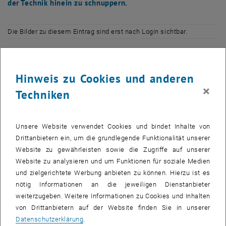
der Technik hinein zu schnuppern.
Die Bilder zu diesem Eintrag sind erst nach Login sichtbar.
Die Workshops sind kostenlos (inkl. Mittagessen in der Mensa der
TU Wien), finden in Kleingruppen statt und werden von engagierten
Hinweis zu Cookies und anderen
Studentinnen bzw. Meisterinnen ihres Faches geleitet.
×
Techniken
Es gibt noch Restplätze für die Workshops:
Unsere Website verwendet Cookies und bindet Inhalte von
"Admina.at PC-Workshop" (für 10-18jährige Mädchen)
Drittanbietern ein, um die grundlegende Funktionalität unserer
Du hast zwar schon mit Computern gespielt und gearbeitet, aber
Website zu gewährleisten sowie die Zugriffe auf unserer
noch nie gesehen, was sich innerhalb eines Computergehäuses
Website zu analysieren und um Funktionen für soziale Medien
abspielt? Bei uns bekommst Du einen Schraubenzieher in die Hand
und zielgerichtete Werbung anbieten zu können. Hierzu ist es
gedrückt und hast zwei Tage Zeit, dem Computer näher zu kommen!
nötig Informationen an die jeweiligen Dienstanbieter
weiterzugeben. Weitere Informationen zu Cookies und Inhalten
"Voice Changer" (für 14-18jährige Mädchen)
von Drittanbietern auf der Website finden Sie in unserer
Dieser Workshop bietet dir die Möglichkeit, deinen eigenen
Datenschutzerklärung
.
Sprachenverzerrer zu basteln, der deine Stimme in vier