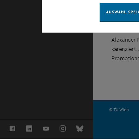
(Forschungs
hauptverant
AUSWAHL SPEI
(Auslandsa
Alexander N
karenziert.
Promotione
© TU Wien
#
Facebook
LinkedIn
YouTube
Instagram
Bluesky
116210