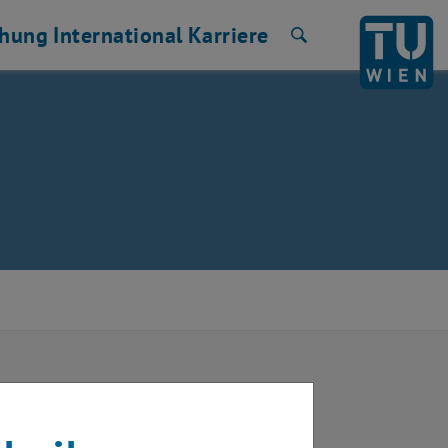
chung
International
Karriere
Suche
trotechniker