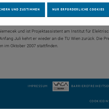
auftrag im Drittmittelbereich) und für die Betreuung der
wortlich war zur Verfügung gestellt. Es wird für die För
CHERN UND ZUSTIMMEN
NUR ERFORDERLICHE COOKIES
ufenthalte, Kongressteilnahmen, Geräteausstattung, etc.)
emecek und ist Projektassistent am Institut für Elektri
 Anfang Juli kehrt er wieder an die TU Wien zurück. Die Pr
n im Oktober 2007 stattfinden.
IMPRESSUM
BARRIEREFREIHEITS
COOKIEEIN