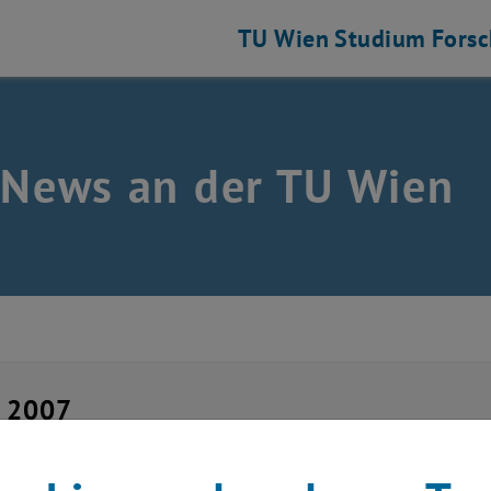
TU Wien
Studium
Fors
 News an der TU Wien
i 2007
el-Preis der TU an Elek