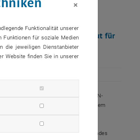
chniken
×
ndlegende Funktionalität unserer
exander Nemecek vom Insitut für
m Funktionen für soziale Medien
ezeichnet.
 die jeweiligen Dienstanbieter
er Website finden Sie in unserer
easurement Sensors based on Advanced PIN-
nder Nemecek, genauer sein Institut an dem
 Zustandekommen des Forschungsgegenstandes