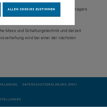
 Dissertation des Preisträgers
derung der Forschungstätigkeit des Preisträgers
ALLEN COOKIES ZUSTIMMEN
 verwendet.
sche Mess und Schaltungstechnik und derzeit
eisverleihung wird bei einer der nächsten
ERKLÄRUNG
DATENSCHUTZERKLÄRUNG (PDF)
STELLUNGEN