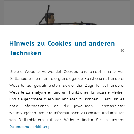
Hinweis zu Cookies und anderen
×
Techniken
Unsere Website verwendet Cookies und bindet Inhalte von
Bild v
TU Wien Racing
Drittanbietern ein, um die grundlegende Funktionalität unserer
Website zu gewährleisten sowie die Zugriffe auf unserer
Website zu analysieren und um Funktionen für soziale Medien
Anfang dieses Jahres hat sich an der TU ein Formula Student
und zielgerichtete Werbung anbieten zu können. Hierzu ist es
Racing Team formiert und besteht mittlerweile aus mehr als 40
nötig Informationen an die jeweiligen Dienstanbieter
Studierenden der Fachrichtungen Maschinenbau,
weiterzugeben. Weitere Informationen zu Cookies und Inhalten
Wirtschaftsingenieurwesen und Elektrotechnik.
von Drittanbietern auf der Website finden Sie in unserer
Datenschutzerklärung
.
Die "Formula Student" (<link http: