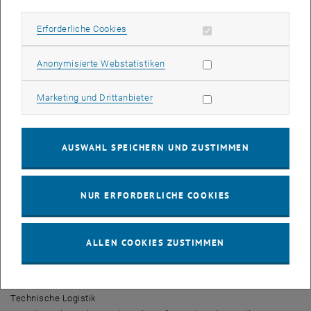
www.formulastudent.de>www.formulastudent.de) ist ein
international ausgerichteter Konstruktionswettbewerb für
Erforderliche Cookies zulassen
Erforderliche Cookies
Studierende, bei dem interdisziplinäre Teams ein Formel-
Rennfahrzeug auf Basis einer von der SAE bzw. im
Statistik Cookies zulassen
Anonymisierte Webstatistiken
deutschsprachigen Raum vom VDI gegebenen Spezifikation
entwickeln und bauen.
Marketing Cookies zulassen
Marketing und Drittanbieter
Die Mitarbeit an einem solchen Projekt bietet als Ergänzung zum
Studium eine ideale Möglichkeit, einerseits intensive Erfahrungen
AUSWAHL SPEICHERN UND ZUSTIMMEN
mit Konstruktion und Fertigung zu machen, vor allem aber
interdisziplinäre Projekt- und Teamarbeit unter
Industriebedingungen hautnah mitzuerleben und neben den
NUR ERFORDERLICHE COOKIES
technischen auch die wirtschaftlichen und organisatorischen
Aspekte der Produktentwicklung kennen zu lernen.
ALLEN COOKIES ZUSTIMMEN
Kontakt
TU Wien Racing Team
c/o TU Wien - Institut für Konstruktionswissenschaften und
Technische Logistik