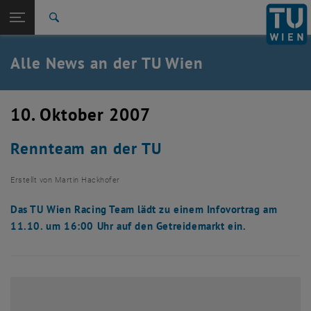
Studium
Seitennavigation öffnen
TU Login
Forschung
Suche
International
Quicklinks
Alle News an der TU Wien
Quicklinks-Menü umschalten
Karriere
Zur 1. Menü Ebene
Alle News
10. Oktober 2007
Zurück zur letzten Ebene:
TU Wien Startseite
Zurück: Subseiten von TU Wien Startseite auflisten
Rennteam an der TU
Übersicht
Erstellt von
Martin Hackhofer
Das TU Wien Racing Team lädt zu einem Infovortrag am
11.10. um 16:00 Uhr auf den Getreidemarkt ein.