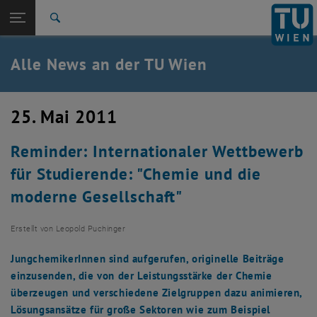
Studium
Seitennavigation öffnen
TU Login
Forschung
Suche
International
Quicklinks
Alle News an der TU Wien
Quicklinks-Menü umschalten
Karriere
Zur 1. Menü Ebene
Alle News
25. Mai 2011
Zurück zur letzten Ebene:
TU Wien Startseite
Zurück: Subseiten von TU Wien Startseite auflisten
Reminder: Internationaler Wettbewerb
Übersicht
für Studierende: "Chemie und die
moderne Gesellschaft"
Erstellt von
Leopold Puchinger
JungchemikerInnen sind aufgerufen, originelle Beiträge
einzusenden, die von der Leistungsstärke der Chemie
überzeugen und verschiedene Zielgruppen dazu animieren,
Lösungsansätze für große Sektoren wie zum Beispiel