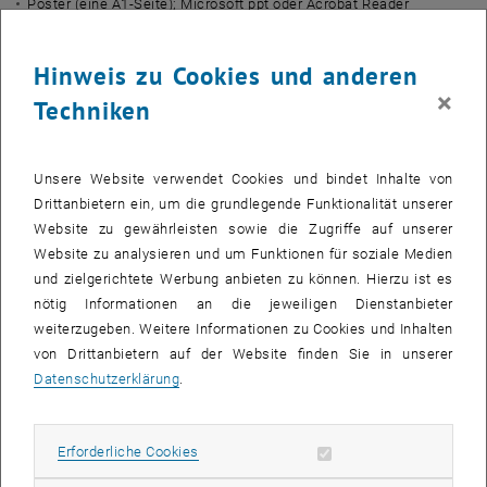
Poster (eine A1-Seite); Microsoft ppt oder Acrobat Reader
Fotoalbum (Serie bis zu 10 Bildern); jpg
Die Bezeichnung des elektronischen Produktes ist wie folgt
Hinweis zu Cookies und anderen
vorzunehmen:
×
Techniken
ERSTAUTOR_ZIELGRUPPE_ART DER
PRÄSENTATION.DATEIENDUNG
Bsp.: MaxMustermann_Öffentlichkeit_Poster.ppt
Unsere Website verwendet Cookies und bindet Inhalte von
Drittanbietern ein, um die grundlegende Funktionalität unserer
In einer Begleitemail müssen auch Ausbildungsname und -typ
Website zu gewährleisten sowie die Zugriffe auf unserer
(Gymnasium, HTL, Fachhochschule, Universität) sowie eine
Website zu analysieren und um Funktionen für soziale Medien
Stellungnahme, dass der Beitrag selbständig (Originalität) verfasst
und zielgerichtete Werbung anbieten zu können. Hierzu ist es
wurde, enthalten sein.
nötig Informationen an die jeweiligen Dienstanbieter
weiterzugeben. Weitere Informationen zu Cookies und Inhalten
Nationale Phase
von Drittanbietern auf der Website finden Sie in unserer
Die Originalbeiträge werden an eine gemeinsame Webadresse des
Datenschutzerklärung
.
JungchemikerInnenforums MYGÖCH (Gesellschaft Österreichischer
Chemiker) und der Technischen Universität Wien geschickt.
Auf der Website werden die Beiträge nach ihrer Zielgruppe
Erforderliche Cookies zulassen
Erforderliche Cookies
unterteilt. Die verschiedenen Gruppen (aus dem Gymnasium, der
HTL, der Fachhochschule und der Universität) und die Öffentlichkeit