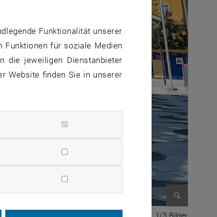
ndlegende Funktionalität unserer
m Funktionen für soziale Medien
 die jeweiligen Dienstanbieter
er Website finden Sie in unserer
Bild vergr
1 von 3 
1/3 Bilder