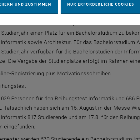
CHERN UND ZUSTIMMEN
NUR ERFORDERLICHE COOKIES
g an der TU Wien studieren will, muss in manchen Fächern
tudienjahr einen Platz für ein
Bachelor
studium zu beko
informatik sowie Architektur. Für das
Bachelor
studium A
tudienjahr verfügbar, für die
Bachelor
studien der Infor
tze. Die Vergabe der Studienplätze erfolgt im Rahmen ei
line
-Registrierung plus Motivationsschreiben
eihungstest
.029 Personen für den Reihungstest Informatik und 686 P
. Tatsächlich haben sich am 16. August in der Messe Wie
informatik 817 Studierende und am 17.8. für den Reihungs
 eingefunden.
emester werden 670 Studierende ein
Bachelor
studium In