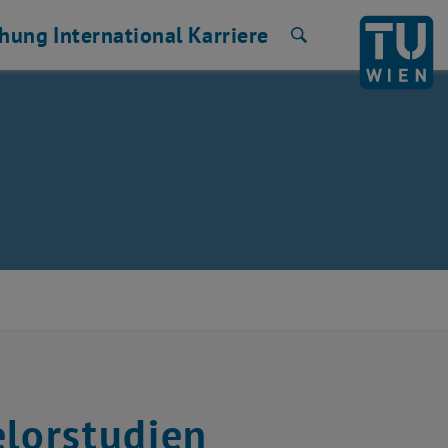
chung
International
Karriere
Suche
elorstudien