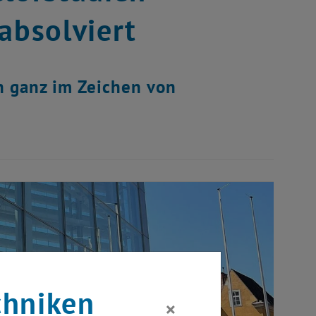
absolviert
n ganz im Zeichen von
chniken
×