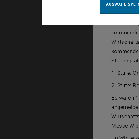
AUSWAHL SPEI
Wer künfti
kommende S
Wirtschafts
kommende S
Studienplä
1. Stufe:
On
2. Stufe: R
Es waren 1
angemeldet
Wirtschafts
Messe Wien
Im Winters