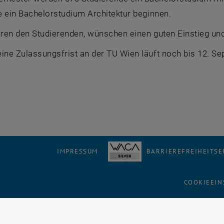
e ein
Bachelor
studium Architektur beginnen.
eren den Studierenden, wünschen einen guten Einstieg un
ine Zulassungsfrist an der TU Wien läuft noch bis 12. S
!
IMPRESSUM
BARRIEREFREIHEITS
COOKIEEIN