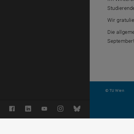
Studierend
Wir gratuli
Die allgeme
September
© TU Wien
#
Facebook
LinkedIn
YouTube
Instagram
Bluesky
116210