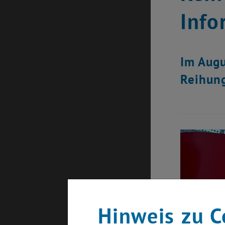
Info
Im Augu
Reihung
Hinweis zu C