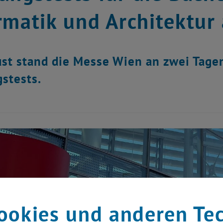
rmatik und Architektur 
st stand die Messe Wien an zwei Tage
stests.
ookies und anderen Te