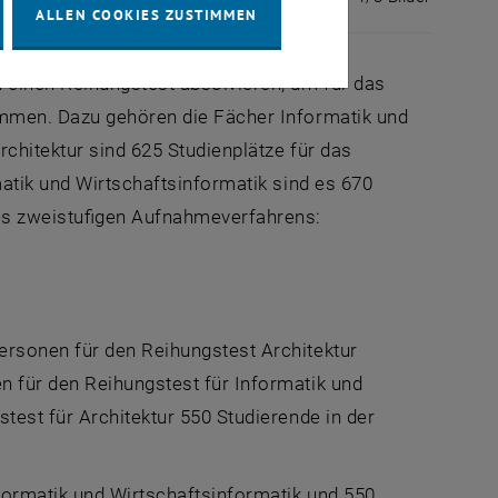
ALLEN COOKIES ZUSTIMMEN
 einen Reihungstest absolvieren, um für das
mmen. Dazu gehören die Fächer Informatik und
rchitektur sind 625 Studienplätze für das
matik und Wirtschaftsinformatik sind es 670
nes zweistufigen Aufnahmeverfahrens:
ersonen für den Reihungstest Architektur
n für den Reihungstest für Informatik und
test für Architektur 550 Studierende in der
formatik und Wirtschaftsinformatik und 550