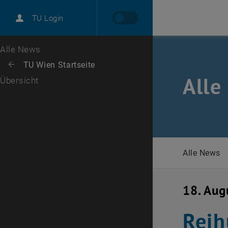
International
TU Login
Karriere
Zur 1. Menü Ebene
Alle News
Zurück zur letzten Ebene:
TU Wien Startseite
Zurück: Subseiten von TU Wien Startseite auflisten
Alle
Übersicht
Alle News
18. Aug
Reih