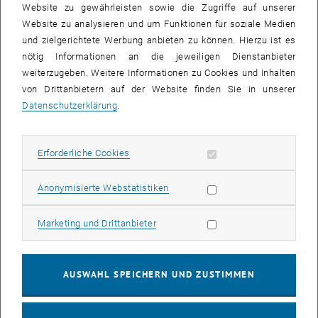
Website zu gewährleisten sowie die Zugriffe auf unserer
Website zu analysieren und um Funktionen für soziale Medien
und zielgerichtete Werbung anbieten zu können. Hierzu ist es
nötig Informationen an die jeweiligen Dienstanbieter
weiterzugeben. Weitere Informationen zu Cookies und Inhalten
von Drittanbietern auf der Website finden Sie in unserer
Datenschutzerklärung
.
Bild v
Erforderliche Cookies zulassen
Erforderliche Cookies
Im Rahmen des ClispAlp Projekts (Climate-Resilient Spatial
Planning in the Alps) im Auftrag des Bmlrt und EUSALP wurde ein
Video zu "Regionalen Aktionen in der Klimawandelanpassung"
Statistik Cookies zulassen
Anonymisierte Webstatistiken
erstellt.
Das Video ist auf Youtube und der EUSALP Homepage abrufbar.
Marketing Cookies zulassen
Marketing und Drittanbieter
Youtube:
Climate change 2022 : adaptations in the Alpine regions -
, öffnet eine externe URL in einem neuen Fenster
YouTube
AUSWAHL SPEICHERN UND ZUSTIMMEN
EUSALP Webseite:
Regional actions in climate change adaptation |
, öffnet eine externe URL in einem neuen Fen
EUSALP (alpine-region.eu)