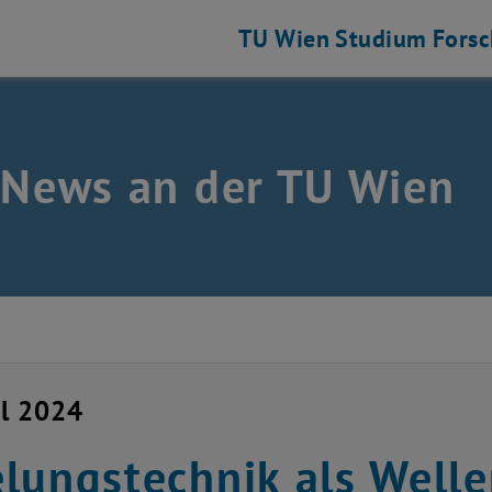
TU Wien
Studium
Fors
 News an der TU Wien
il 2024
lungstechnik als Well