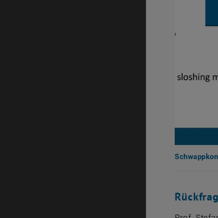
Schwappkont
Rückfra
Prof. Stef