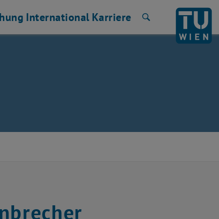
chung
International
Karriere
Suche
enbrecher