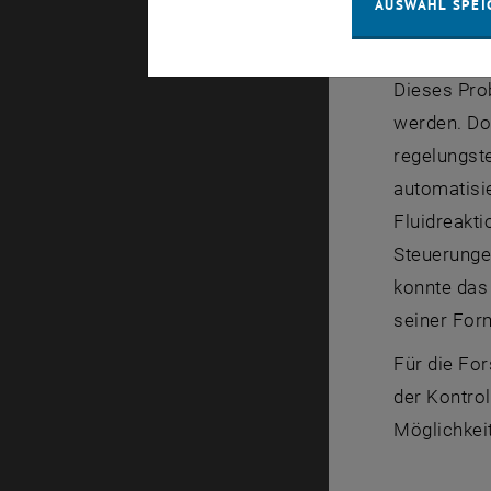
AUSWAHL SPEI
die Bewegu
generell n
Dieses Pro
werden. Do
regelungst
automatisie
Fluidreakti
Steuerunge
konnte das
seiner For
Für die For
der Kontrol
Möglichkeit