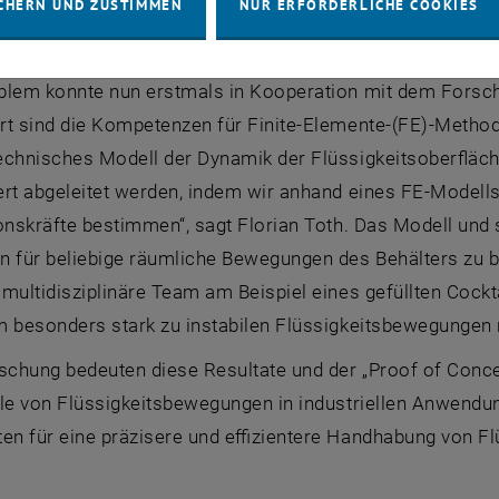
CHERN UND ZUSTIMMEN
NUR ERFORDERLICHE COOKIES
ng der Flüssigkeitsoberfläche festlegen. Da dieser Zusa
ur Regelungsverfahren für Behälter mit relativ einfache
blem konnte nun erstmals in Kooperation mit dem Forsch
rt sind die Kompetenzen für Finite-Elemente-(FE)-Method
echnisches Modell der Dynamik der Flüssigkeitsoberfläch
rt abgeleitet werden, indem wir anhand eines FE-Modells
onskräfte bestimmen“, sagt Florian Toth. Das Modell und 
n für beliebige räumliche Bewegungen des Behälters zu be
 multidisziplinäre Team am Beispiel eines gefüllten Cock
m besonders stark zu instabilen Flüssigkeitsbewegungen 
schung bedeuten diese Resultate und der „
Proof of Conc
le von Flüssigkeitsbewegungen in industriellen Anwendun
en für eine präzisere und effizientere Handhabung von F