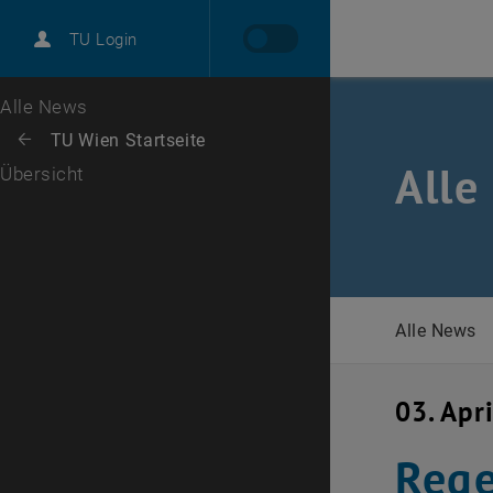
International
TU Login
Karriere
Zur 1. Menü Ebene
Alle News
Zurück zur letzten Ebene:
TU Wien Startseite
Zurück: Subseiten von TU Wien Startseite auflisten
Alle
Übersicht
Alle News
03. Apr
Rege