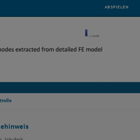
YOUT
ABSPIELEN
rolle
gehinweis
an Jakubek