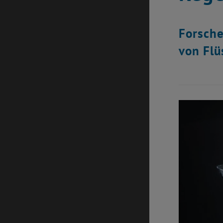
Forsch
von Flü