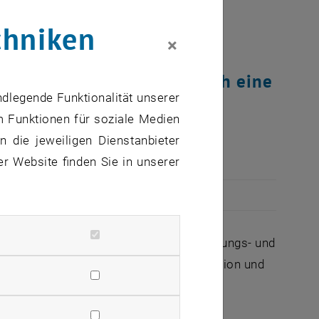
chniken
×
ms in Österreich wird durch eine
ndlegende Funktionalität unserer
findet eine nationale
m Funktionen für soziale Medien
 die jeweiligen Dienstanbieter
er Website finden Sie in unserer
le, kooperative und kompetitive Forschungs- und
 Forschungszusammenarbeit, für Innovation und