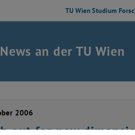
TU Wien
Studium
Fors
 News an der TU Wien
ober 2006
h out for new dimensi