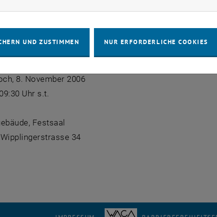
einen Überblick unter <link http: www.ffg.at rp7 _blank tut
 EU- Rahmenprogramm. ExpertInnen werden bei der Auft
CHERN UND ZUSTIMMEN
NUR ERFORDERLICHE COOKIES
nd Fragen unter <link http: www.ffg.at rp7 _blank tutextl
woch, 8. November 2006
9:30 Uhr s.t.
gebäude, Festsaal
 Wipplingerstrasse 34