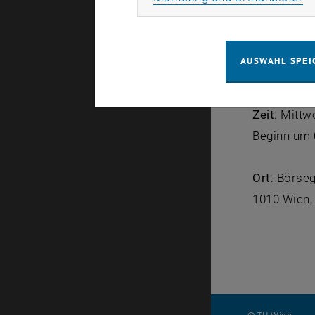
Finden Sie 
Fragen zum
AUSWAHL SPEI
Anmeldung u
Zeit
: Mitt
Beginn um 0
Ort
: Börse
1010 Wien,