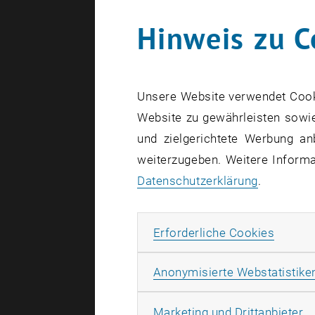
Hinweis zu C
Erstellt von
Be
Der Sta
Unsere Website verwendet Cookie
Kampagn
Website zu gewährleisten sowie
Auftakt
und zielgerichtete Werbung an
weiterzugeben. Weitere Informat
Datenschutzerklärung
.
Die Bilder 
Erforde
Erforderliche Cookies
Das 7. EU-
Technologi
Anonymisierte Webstatistike
Wettbewerbs
Ma
Marketing und Drittanbieter