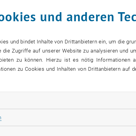
ookies und anderen Te
ttina Neunteufl
rt des 7. EU Forschungsrahmenprogram
s und bindet Inhalte von Drittanbietern ein, um die gru
e der FFG begleitet: Am 8. November 
 die Zugriffe auf unserer Website zu analysieren und u
konferenz in Wien statt.
bieten zu können. Hierzu ist es nötig Informationen an
ionen zu Cookies und Inhalten von Drittanbietern auf d
zu diesem Eintrag sind erst nach Login sichtbar.
rliche Cookies zulassen
Forschungsrahmenprogramm ist das grösste, internationa
eprogramm mit rund 54 Milliarden Euro für europäische
Statistik Cookies zulassen
n
fähigkeit und für Ihre internationale Vernetzung.
rketing Cookies zulassen