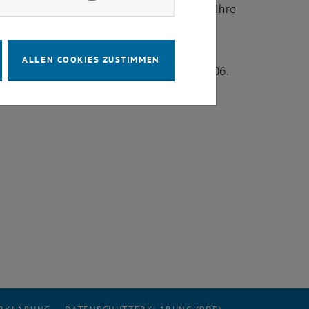
extlinks>
www.ffg.at/rp7 und stellen Sie Ihre
aktkonferenz darauf eingehen.
ALLEN COOKIES ZUSTIMMEN
inks>
www.ffg.at/rp7 bis 31. Oktober 2006.