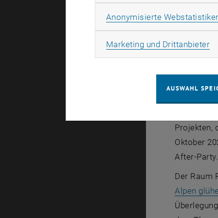
Anonymisierte Webstatistike
"Hilfe, die 
Ma
Marketing und Drittanbieter
Lienz auf.
"Hilfe, die
Die Ausstel
AUSWAHL SPEI
selbstorgan
gestaltet u
Projekten, 
Oktober 20
After-Party
Der Raum R
Alpen glüh
Überlegung