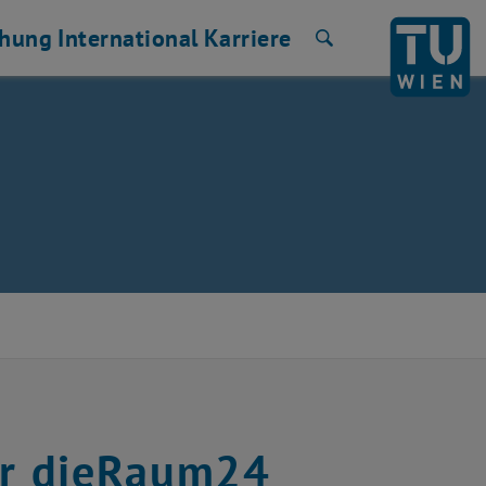
chung
International
Karriere
Suche
ur dieRaum24