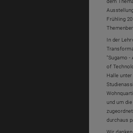
dem Thema 
Ausstellung
Frühling 20
Themenberei
In der Lehr
Transforma
"Sugamo - 
of Technol
Halle unter
Studienass
Wohnquarti
und um die 
zugeordnet 
durchaus p
Wir danken 