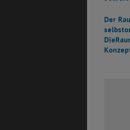
Der Rau
selbsto
DieRaum
Konzept