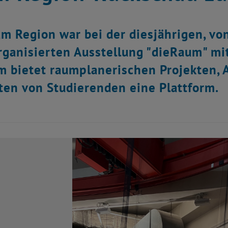
m Region war bei der diesjährigen, vo
rganisierten Ausstellung "dieRaum" mi
 bietet raumplanerischen Projekten, A
en von Studierenden eine Plattform.