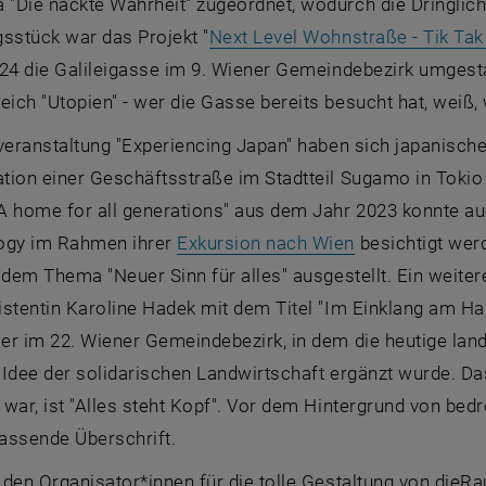
"Die nackte Wahrheit" zugeordnet, wodurch die Dringlichk
sstück war das Projekt "
Next Level Wohnstraße - Tik Tak 
24 die Galileigasse im 9. Wiener Gemeindebezirk umgestal
ch "Utopien" - wer die Gasse bereits besucht hat, weiß,
veranstaltung "Experiencing Japan" haben sich japanische
tion einer Geschäftsstraße im Stadtteil Sugamo in Tokio 
A home for all generations" aus dem Jahr 2023 konnte au
, öffnet eine e
ogy im Rahmen ihrer
Exkursion nach Wien
besichtigt werd
 dem Thema "Neuer Sinn für alles" ausgestellt. Ein weite
istentin Karoline Hadek mit dem Titel "Im Einklang am H
er im 22. Wiener Gemeindebezirk, in dem die heutige lan
Idee der solidarischen Landwirtschaft ergänzt wurde. Da
war, ist "Alles steht Kopf". Vor dem Hintergrund von bedro
assende Überschrift.
den Organisator*innen für die tolle Gestaltung von dieRa