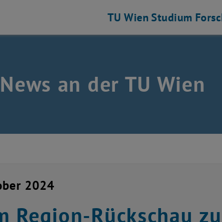
TU Wien
Studium
Fors
 News an der TU Wien
ober 2024
m Region-Rückschau z