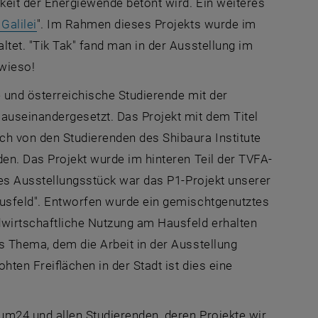
eit der Energiewende betont wird. Ein weiteres
, öffnet eine externe URL in einem neuen Fenster
Galilei
". Im Rahmen dieses Projekts wurde im
tet. "Tik Tak" fand man in der Ausstellung im
 wieso!
 und österreichische Studierende mit der
auseinandergesetzt. Das Projekt mit dem Titel
ch von den Studierenden des Shibaura Institute
xterne URL in einem neuen Fenster
en. Das Projekt wurde im hinteren Teil der TVFA-
res Ausstellungsstück war das P1-Projekt unserer
ausfeld". Entworfen wurde ein gemischtgenutztes
dwirtschaftliche Nutzung am Hausfeld erhalten
s Thema, dem die Arbeit in der Ausstellung
hten Freiflächen in der Stadt ist dies eine
um24 und allen Studierenden, deren Projekte wir