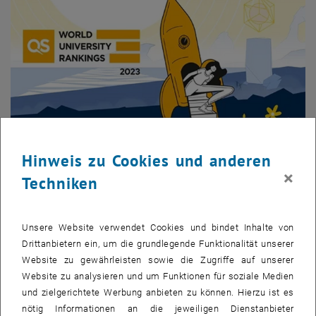
Hinweis zu Cookies und anderen
×
Techniken
Bild v
© QS
Unsere Website verwendet Cookies und bindet Inhalte von
Im aktuellen QS-Ranking (Quacquarelli Symonds-Ranking) erreicht
Drittanbietern ein, um die grundlegende Funktionalität unserer
die TU Wien Platz 179 von insgesamt 1.400 Universitäten weltweit
Website zu gewährleisten sowie die Zugriffe auf unserer
– aktuell wurden acht österreichische Universitäten bewertet.
Website zu analysieren und um Funktionen für soziale Medien
Führend im
Ranking
sind einmal mehr das
Massachusetts Institute
und zielgerichtete Werbung anbieten zu können. Hierzu ist es
of Technology
(MIT) (US), gefolgt von der
University of Cambridge
nötig Informationen an die jeweiligen Dienstanbieter