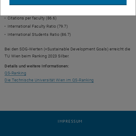
Employer Reputation
(50.3)
Faculty/Student Ratio
(12.3)
Citations per faculty
(86.6)
I
nternational Faculty Ratio
(79.7)
International Students Ratio
(86.7)
Bei den
SDG
-Werten (=
Sustainable Development Goals
) erreicht die
TU Wien beim
Ranking
2023 Silber.
Details und weitere Informationen:
, öffnet eine externe URL in einem neuen Fenster
QS-Ranking
, öffnet eine externe 
Die Technische Universität Wien im QS-Ranking
IMPRESSUM