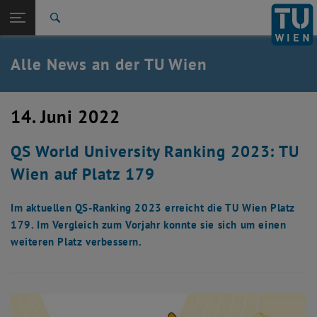
Studium
Seitennavigation öffnen
TU Login
Forschung
Suche
International
Quicklinks
Alle News an der TU Wien
Quicklinks-Menü umschalten
Karriere
Zur 1. Menü Ebene
Alle News
14. Juni 2022
Zurück zur letzten Ebene:
TU Wien Startseite
Zurück: Subseiten von TU Wien Startseite auflisten
QS World University Ranking 2023: TU
Übersicht
Wien auf Platz 179
Im aktuellen QS-Ranking 2023 erreicht die TU Wien Platz
179. Im Vergleich zum Vorjahr konnte sie sich um einen
weiteren Platz verbessern.