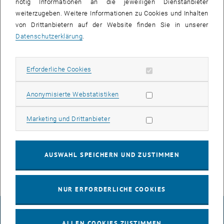
nötig Informationen an die jeweiligen Dienstanbieter
Rund 30 der größeren Hörsäle der TU Wien sind damit in ein
weiterzugeben. Weitere Informationen zu Cookies und Inhalten
zeitgerechten Informationsmanagement eingebunden. Dargestellt
von Drittanbietern auf der Website finden Sie in unserer
wird die aktuelle Belegung des jeweiligen Hörsaales, mittelfristig
Datenschutzerklärung
.
sollen auch regelmäßig stattfindenden Lehrveranstaltungen
abgebildet werden.
Erforderliche Cookies zulassen
Erforderliche Cookies
Weiters wurden nun auch alle Aulen an den innerstädtischen
Standorten mit Displays ausgestattet. Abwechselnd werden hier
Statistik Cookies zulassen
Anonymisierte Webstatistiken
Vorlesungen, Veranstaltungen und News angezeigt.
Marketing Cookies zulassen
Marketing und Drittanbieter
Veranstaltungen können direkt im jeweiligen Haus „gepostet“
werden. Bitte wenden Sie sich an das Veranstaltungsmanagement
der GuT (<link>veranstaltung@gut.tuwien.ac.at).
AUSWAHL SPEICHERN UND ZUSTIMMEN
NUR ERFORDERLICHE COOKIES
IMPRESSUM
ALLEN COOKIES ZUSTIMMEN