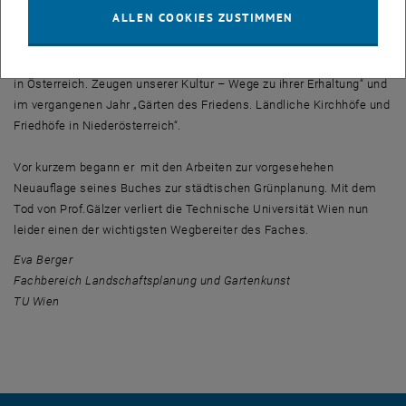
erschienene umfängliche Grundlagenwerk „Grünplanung für Städte.
ALLEN COOKIES ZUSTIMMEN
Planung, Entwurf, Bau und Erhaltung“. Gemeinsam mit seiner Frau,
Dr.Ilona Gälzer, gab er zwei Bücher zu einem für ihn zeit seines
Lebens wichtigen Thema heraus, im Jahr 2003 „Alte Dorfkirchhöfe
in Österreich. Zeugen unserer Kultur – Wege zu ihrer Erhaltung“ und
im vergangenen Jahr „Gärten des Friedens. Ländliche Kirchhöfe und
Friedhöfe in Niederösterreich“.
Vor kurzem begann er
mit den Arbeiten zur vorgesehehen
Neuauflage seines Buches zur städtischen Grünplanung. Mit dem
Tod von Prof.Gälzer verliert die Technische Universität Wien nun
leider einen der wichtigsten Wegbereiter des Faches.
Eva Berger
Fachbereich Landschaftsplanung und Gartenkunst
TU Wien