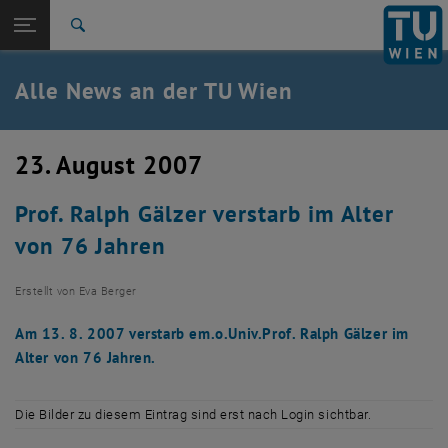
Studium
Seitennavigation öffnen
TU Login
Forschung
Suche
International
Quicklinks
Alle News an der TU Wien
Quicklinks-Menü umschalten
Karriere
Zur 1. Menü Ebene
Alle News
23. August 2007
Zurück zur letzten Ebene:
TU Wien Startseite
Zurück: Subseiten von TU Wien Startseite auflisten
Prof. Ralph Gälzer verstarb im Alter
Übersicht
von 76 Jahren
Erstellt von
Eva Berger
Am 13. 8. 2007 verstarb em.o.Univ.Prof. Ralph Gälzer im
Alter von 76 Jahren.
Die Bilder zu diesem Eintrag sind erst nach Login sichtbar.