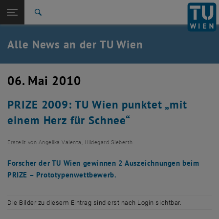
Studium
Seitennavigation öffnen
TU Login
Forschung
Suche
International
Quicklinks
Alle News an der TU Wien
Quicklinks-Menü umschalten
Karriere
Zur 1. Menü Ebene
Alle News
06. Mai 2010
Zurück zur letzten Ebene:
TU Wien Startseite
Zurück: Subseiten von TU Wien Startseite auflisten
PRIZE 2009: TU Wien punktet „mit
Übersicht
einem Herz für Schnee“
Erstellt von
Angelika Valenta, Hildegard Sieberth
Forscher der TU Wien gewinnen 2 Auszeichnungen beim
PRIZE – Prototypenwettbewerb.
Die Bilder zu diesem Eintrag sind erst nach Login sichtbar.