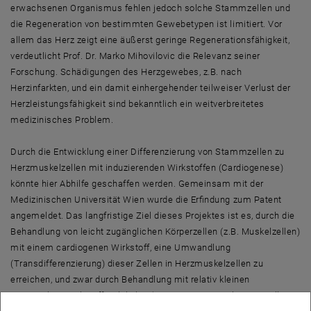
erwachsenen Organismus fehlen jedoch solche Stammzellen und
die Regeneration von bestimmten Gewebetypen ist limitiert. Vor
allem das Herz zeigt eine äußerst geringe Regenerationsfähigkeit,
verdeutlicht Prof. Dr. Marko Mihovilovic die Relevanz seiner
Forschung. Schädigungen des Herzgewebes, z.B. nach
Herzinfarkten, und ein damit einhergehender teilweiser Verlust der
Herzleistungsfähigkeit sind bekanntlich ein weitverbreitetes
medizinisches Problem.
Durch die Entwicklung einer Differenzierung von Stammzellen zu
Herzmuskelzellen mit induzierenden Wirkstoffen (Cardiogenese)
könnte hier Abhilfe geschaffen werden. Gemeinsam mit der
Medizinischen Universität Wien wurde die Erfindung zum Patent
angemeldet. Das langfristige Ziel dieses Projektes ist es, durch die
Behandlung von leicht zugänglichen Körperzellen (z.B. Muskelzellen)
mit einem cardiogenen Wirkstoff, eine Umwandlung
(Transdifferenzierung) dieser Zellen in Herzmuskelzellen zu
erreichen, und zwar durch Behandlung mit relativ kleinen
organischen Wirkstoffmolekülen (so genannten synthetic small