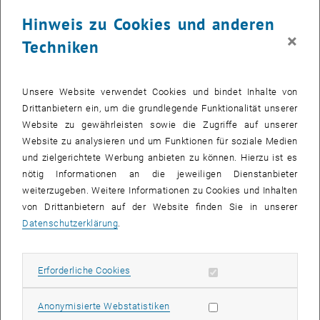
molecules). Ein großer Vorteil der Methode ist, dass körpereigene
Zellen zur Behandlung verwendet werden können und dadurch nicht
Hinweis zu Cookies und anderen
mit Abstoßungsreaktionen (wie etwa bei Organtransplantationen) zu
×
Techniken
rechnen ist.
Durch den PRIZE- Fördervertrag steht nun ein Projektfördervolumen
Unsere Website verwendet Cookies und bindet Inhalte von
von EUR 89.974,- zur Weiterentwicklung zur Verfügung. Das
Drittanbietern ein, um die grundlegende Funktionalität unserer
Wissenschaftlerteam an der TU Wien - Marko Mihovilovic, Michael
Website zu gewährleisten sowie die Zugriffe auf unserer
Schnürch und Moumita Koley - beabsichtigen in der Projektlaufzeit
Website zu analysieren und um Funktionen für soziale Medien
die Herstellung von 3 Wirkstoffen, die die Wirkungsweise nicht nur
und zielgerichtete Werbung anbieten zu können. Hierzu ist es
an der Mauszelle, sondern auch an humanen Herzzellen zeigen
nötig Informationen an die jeweiligen Dienstanbieter
können.
weiterzugeben. Weitere Informationen zu Cookies und Inhalten
von Drittanbietern auf der Website finden Sie in unserer
<link http: www.tuwien.ac.at fileadmin t tuwien downloads
Datenschutzerklärung
.
publishing_texte prize_2010_cardio_mihovilovic.pdf _blank pdf-
link>Details
Erforderliche Cookies zulassen
Kunstschnee wie aus den Wolken
Erforderliche Cookies
In einen völligen anderen Bereich fällt die zweite ausgezeichnete
Statistik Cookies zulassen
Anonymisierte Webstatistiken
Erfindung. Der „Dendrite Generator“ ist ein energieeffizienter