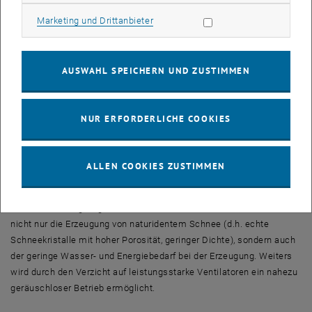
Schneeerzeuger, der naturähnlichen Schnee als Endprodukt liefert
Marketing Cookies zulassen
Marketing und Drittanbieter
und somit auch ökologischen Anforderungen entspricht. Diese
Erfindung wurde gemeinsam mit der Universität für Bodenkultur
Wien (BOKU) zum Patent angemeldet.
AUSWAHL SPEICHERN UND ZUSTIMMEN
Bei dieser Art der Schneeerzeugung werden echte Schneekristalle
hergestellt, wie sie auch in natürlichen Wolken entstehen. Im
NUR ERFORDERLICHE COOKIES
Gegensatz dazu sind bestehende Technologien zur künstlichen
Erzeugung von Schnee durch einen hohen Energie- und
Wasserverbrauch gekennzeichnet. Aufgrund der Konsistenz von
ALLEN COOKIES ZUSTIMMEN
bisher produziertem Kunstschnee (gefrorene Wassertropfen)
können ökologische Nachteile für Flora und Fauna auf Skipisten
entstehen. Einzigartiges Merkmal des neuen Dendrite Generators ist
nicht nur die Erzeugung von naturidentem Schnee (d.h. echte
Schneekristalle mit hoher Porosität, geringer Dichte), sondern auch
der geringe Wasser- und Energiebedarf bei der Erzeugung. Weiters
wird durch den Verzicht auf leistungsstarke Ventilatoren ein nahezu
geräuschloser Betrieb ermöglicht.