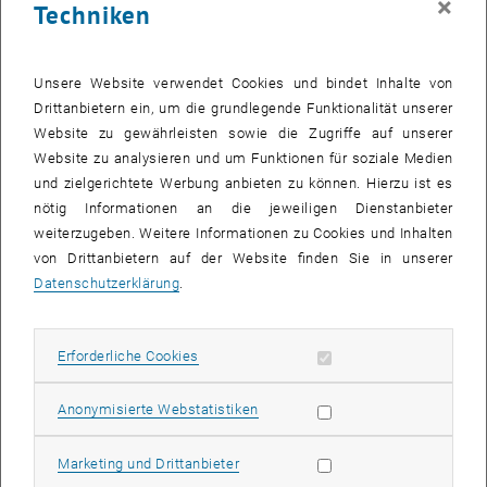
×
Techniken
Ist der Bau des Koralmtunnels (geschätzte Kosten 6,5 Mrd Euro) als
"Mammutprojekt" auf der Strecke Graz - Klagenfurt wirtschaftlich
Unsere Website verwendet Cookies und bindet Inhalte von
sinnvoll? Welche regionalplanerischen Maßnahmen müssten
Drittanbietern ein, um die grundlegende Funktionalität unserer
getroffen werden um eine Fahrzeit von 60 min überhaupt zu
Website zu gewährleisten sowie die Zugriffe auf unserer
ermöglichen? Wieso werden die Wertschöpfungseffekte und der
Website zu analysieren und um Funktionen für soziale Medien
jährliche Nutzen der Koralmbahn "schöngerechnet"? Welche
und zielgerichtete Werbung anbieten zu können. Hierzu ist es
Alternativen gibt es für die historisch verkehrsplanerisch
nötig Informationen an die jeweiligen Dienstanbieter
benachteiligte Südachse Österreichs? Was spricht gegen einen
weiterzugeben. Weitere Informationen zu Cookies und Inhalten
Verlauf der Strecke Graz - Maribor - Klagenfurt? Welche sinnvolleren
von Drittanbietern auf der Website finden Sie in unserer
Projekte könnten anstelle des Koralmtunnels noch berücksichtigt
Datenschutzerklärung
.
werden?
Antworten auf diese und weitere Fragen geben
Erforderliche Cookies zulassen
Erforderliche Cookies
Prof. Hermann Knoflacher und
Prof. Thomas Macoun
Statistik Cookies zulassen
Anonymisierte Webstatistiken
vom Institut für Verkehrsplanung und Verkehrstechnik der TU Wien.
Wir bitten um
Anmeldung
zum Pressegespräch per <link>e-Mail an
Marketing Cookies zulassen
Marketing und Drittanbieter
Daniela Ausserhuber.