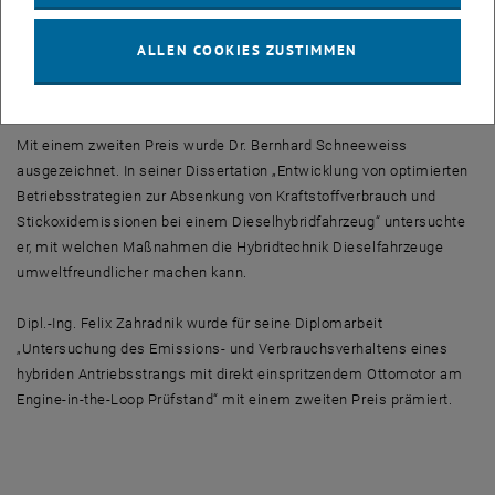
for Novel Wireless Sensing Applications“. Sie beschäftigte sich mit
der Technik drahtloser Kommunikationsnetze, die in Zukunft die
ALLEN COOKIES ZUSTIMMEN
Verkehrssicherheit durch automatischen Datenaustausch zwischen
Fahrzeugen erhöhen sollen.
Mit einem zweiten Preis wurde Dr. Bernhard Schneeweiss
ausgezeichnet. In seiner Dissertation „Entwicklung von optimierten
Betriebsstrategien zur Absenkung von Kraftstoffverbrauch und
Stickoxidemissionen bei einem Dieselhybridfahrzeug“ untersuchte
er, mit welchen Maßnahmen die Hybridtechnik Dieselfahrzeuge
umweltfreundlicher machen kann.
Dipl.-Ing. Felix Zahradnik wurde für seine Diplomarbeit
„Untersuchung des Emissions- und Verbrauchsverhaltens eines
hybriden Antriebsstrangs mit direkt einspritzendem Ottomotor am
Engine-in-the-Loop Prüfstand“ mit einem zweiten Preis prämiert.