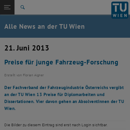
Studium
Seitennavigation öffnen
TU Login
Forschung
Suche
International
Quicklinks
Alle News an der TU Wien
Quicklinks-Menü umschalten
Karriere
Zur 1. Menü Ebene
Alle News
21. Juni 2013
Zurück zur letzten Ebene:
TU Wien Startseite
Zurück: Subseiten von TU Wien Startseite auflisten
Preise für junge Fahrzeug-Forschung
Übersicht
Erstellt von
Florian Aigner
Der Fachverband der Fahrzeugindustrie Österreichs vergibt
an der TU Wien 13 Preise für Diplomarbeiten und
Dissertationen. Vier davon gehen an AbsolventInnen der TU
Wien.
Die Bilder zu diesem Eintrag sind erst nach Login sichtbar.