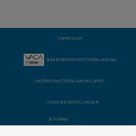
IMPRESSUM
BARRIEREFREIHEITSERKLÄRUNG
DATENSCHUTZERKLÄRUNG (PDF)
COOKIEEINSTELLUNGEN
Facebook
LinkedIn
YouTube
Instagram
Bluesky
© TU Wien
# 116210