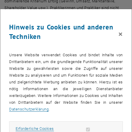
dominierende Kriterium Erfolg (Gewinn, Umsatz, Marktanteile,
Shareholder Value usw.). Praktikerinnen und Praktiker sind nicht
daran interessiert, wissenschaftliche Wahrheit zu mehren. Sie fällen
laufend Entscheidungen – Entscheidungen zur Strategie, zu
Hinweis zu Cookies und anderen
Produktions-verfahren, zur Personalpolitik usw. – und bei jeder
×
Techniken
Entscheidung geht es ihnen darum, diejenige Alternative zu wählen,
die den Erfolg des Unternehmens am besten fördert. Darum ringen
sie in ihren Diskursen. Jede Entscheidung ist auf den spezifischen
Unsere Website verwendet Cookies und bindet Inhalte von
Kontext des Unternehmens bezogen.
Drittanbietern ein, um die grundlegende Funktionalität unserer
Aus der Unterschiedlichkeit der Systeme folgt, dass Argumente des
Website zu gewährleisten sowie die Zugriffe auf unserer
einen Systems im jeweils anderen nicht direkt verarbeitet werden
Website zu analysieren und um Funktionen für soziale Medien
können. Mit Ausführungen zur Erweiterung bestimmter Theorien, die
und zielgerichtete Werbung anbieten zu können. Hierzu ist es
auf komplizierten statistischen Auswertungen und auf einer nicht
nötig Informationen an die jeweiligen Dienstanbieter
minder komplizierten Theorie aufbauen, kann eine Managerin bzw.
weiterzugeben. Weitere Informationen zu Cookies und Inhalten
ein Manager nichts anfangen. Genauso wenig kann eine
von Drittanbietern auf der Website finden Sie in unserer
Wissenschaftlerin bzw. ein Wissenschaftler mit dem Argument
Datenschutzerklärung
.
anfangen, dass das Produkt X dringend eines Relaunches bedürfe.
Beide Akteure müssen erst aus dem anderen System kommende
Argumente in ihre Logik bringen, um sich mit ihnen
Erforderliche Cookies zulassen
Erforderliche Cookies