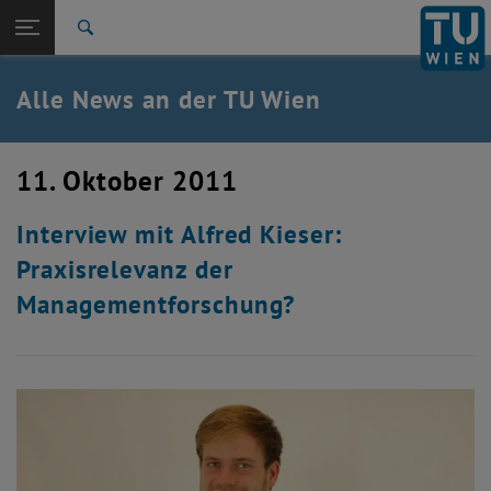
Studium
Seitennavigation öffnen
TU Login
Forschung
Suche
International
Quicklinks
Alle News an der TU Wien
Quicklinks-Menü umschalten
Karriere
Zur 1. Menü Ebene
Alle News
11. Oktober 2011
Zurück zur letzten Ebene:
TU Wien Startseite
Zurück: Subseiten von TU Wien Startseite auflisten
Interview mit Alfred Kieser:
Übersicht
Praxisrelevanz der
Managementforschung?