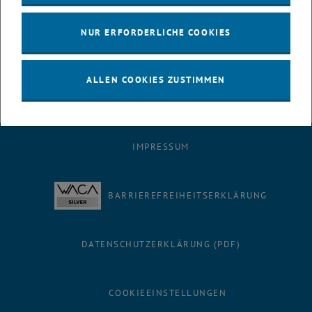
Augasse 2-6 | 2. OG | Kern B
A-1090 Wien
NUR ERFORDERLICHE COOKIES
Wir freuen uns auf Ihr zahlreiches Kommen und den Austausch!
ALLEN COOKIES ZUSTIMMEN
IMPRESSUM
BARRIEREFREIHEITSERKLÄRUNG
DATENSCHUTZERKLÄRUNG (PDF)
COOKIEEINSTELLUNGEN