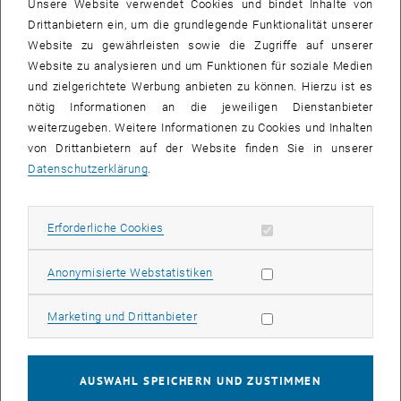
Unsere Website verwendet Cookies und bindet Inhalte von
Drittanbietern ein, um die grundlegende Funktionalität unserer
Website zu gewährleisten sowie die Zugriffe auf unserer
Website zu analysieren und um Funktionen für soziale Medien
und zielgerichtete Werbung anbieten zu können. Hierzu ist es
nötig Informationen an die jeweiligen Dienstanbieter
weiterzugeben. Weitere Informationen zu Cookies und Inhalten
Bild v
von Drittanbietern auf der Website finden Sie in unserer
Datenschutzerklärung
.
Im Namen der Studierenden, die im letzten Semester an der P2-
Publikation gearbeitet haben, lädt der Fachbereich Regionalplanung
Erforderliche Cookies zulassen
Erforderliche Cookies
und Regionalentwicklung ganz herzlich zur
Präsentation der
Publikation "Alte Pfade, neue Wege"
über die Ergebnisse des
Statistik Cookies zulassen
Anonymisierte Webstatistiken
vergangenen P2-Semesters für das Römerland Carnuntum ein.
Die Publikation steht nun unter folgendem Link zur Verfügung:
Zum
Marketing Cookies zulassen
Marketing und Drittanbieter
, öffnet eine externe URL in einem neuen Fenst
Download (PDF, 18 MB).
Dienstag, 13.11.2018, 17:00 Uhr
Fachbereich Regionalplanung und Regionalentwicklung
AUSWAHL SPEICHERN UND ZUSTIMMEN
Department für Raumplanung | TU Wien