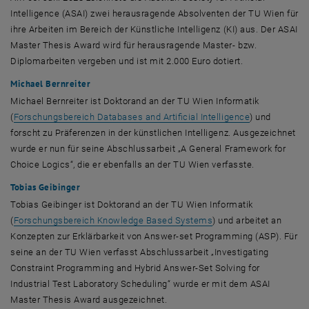
Intelligence (ASAI)
zwei herausragende Absolventen der TU Wien für
ihre Arbeiten im Bereich der Künstliche Intelligenz (KI) aus. Der ASAI
Master Thesis Award
wird für herausragende Master- bzw.
Diplomarbeiten vergeben und ist mit 2.000 Euro dotiert.
Michael Bernreiter
Michael Bernreiter ist Doktorand an der TU Wien Informatik
, öffnet eine 
(
Forschungsbereich
Databases and Artificial Intelligence
) und
forscht zu Präferenzen in der künstlichen Intelligenz. Ausgezeichnet
wurde er nun für seine Abschlussarbeit „
A General Framework for
Choice Logics
“, die er ebenfalls an der TU Wien verfasste.
Tobias Geibinger
Tobias Geibinger ist Doktorand an der TU Wien Informatik
, öffnet eine externe 
(
Forschungsbereich
Knowledge Based Systems
) und arbeitet an
Konzepten zur Erklärbarkeit von
Answer-set Programming (ASP)
. Für
seine an der TU Wien verfasst Abschlussarbeit „
Investigating
Constraint Programming and Hybrid Answer-Set Solving for
Industrial Test Laboratory Scheduling
“ wurde er mit dem ASAI
Master Thesis Award
ausgezeichnet.