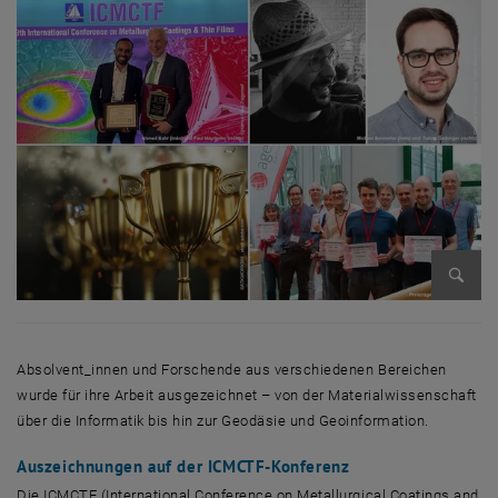
Bild v
Absolvent_innen und Forschende aus verschiedenen Bereichen
wurde für ihre Arbeit ausgezeichnet – von der Materialwissenschaft
über die Informatik bis hin zur Geodäsie und Geoinformation.
Auszeichnungen auf der ICMCTF-Konferenz
Die ICMCTF (
International Conference on Metallurgical Coatings and