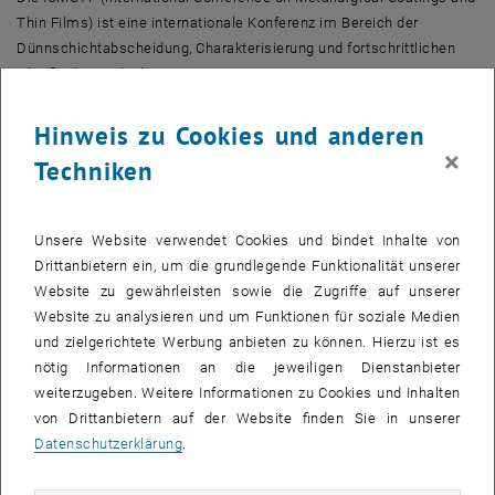
Thin Films
) ist eine internationale Konferenz im Bereich der
Dünnschichtabscheidung, Charakterisierung und fortschrittlichen
Oberflächentechnik.
Ahmed Bahr
Hinweis zu Cookies und anderen
Ahmed Bahr ist Projektassistent und Doktorand in der
×
, öffnet eine exter
Techniken
Forschungsgruppe Angewandte Oberflächentechnik
an der TU Wien.
Mit seinem Beitrag über Quaternäre Diboride konnte er auf der
ICMCTF in San Diego den
Student-Award
gewinnen, der in der
Dünnschicht-Welt als sehr renommiert gilt.
Unsere Website verwendet Cookies und bindet Inhalte von
Drittanbietern ein, um die grundlegende Funktionalität unserer
Paul Mayrhofer
Website zu gewährleisten sowie die Zugriffe auf unserer
Studiendekan Paul Mayrhofer (
Fakultät für Maschinenwesen und
Website zu analysieren und um Funktionen für soziale Medien
, öffnet eine externe URL in einem neuen Fens
Betriebswissenschaften
) wurde bei der heurigen ICMCTF mit dem
und zielgerichtete Werbung anbieten zu können. Hierzu ist es
Bill Sproul Award ausgezeichnet. Dieser Preis wird von der
nötig Informationen an die jeweiligen Dienstanbieter
American Vacuum Society (AVS, Advanced Surface Engineering
weiterzugeben. Weitere Informationen zu Cookies und Inhalten
Division)
an herausragende Wissenschaftler_innen im Bereich der
von Drittanbietern auf der Website finden Sie in unserer
Dünnschichtentwicklung vergeben. Mayrhofer ist außerdem Leiter
Datenschutzerklärung
.
des Forschungsbereich Werkstoffwissenschaft an der TU Wien.