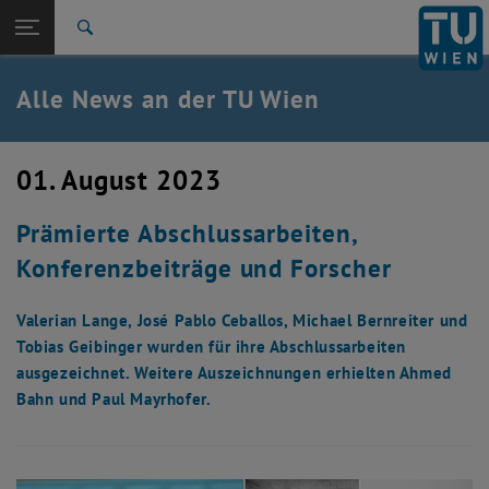
Studium
Seitennavigation öffnen
TU Login
Forschung
Suche
International
Quicklinks
Alle News an der TU Wien
Quicklinks-Menü umschalten
Karriere
Zur 1. Menü Ebene
Alle News
01. August 2023
Zurück zur letzten Ebene:
TU Wien Startseite
Zurück: Subseiten von TU Wien Startseite auflisten
Prämierte Abschlussarbeiten,
Übersicht
Konferenzbeiträge und Forscher
Valerian Lange, José Pablo Ceballos, Michael Bernreiter und
Tobias Geibinger wurden für ihre Abschlussarbeiten
ausgezeichnet. Weitere Auszeichnungen erhielten Ahmed
Bahn und Paul Mayrhofer.