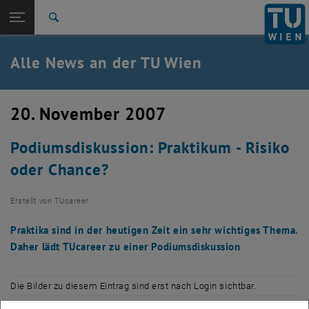
Studium
Seitennavigation öffnen
TU Login
Forschung
Suche
International
Quicklinks
Alle News an der TU Wien
Quicklinks-Menü umschalten
Karriere
Zur 1. Menü Ebene
Alle News
20. November 2007
Zurück zur letzten Ebene:
TU Wien Startseite
Zurück: Subseiten von TU Wien Startseite auflisten
Podiumsdiskussion: Praktikum - Risiko
Übersicht
oder Chance?
Erstellt von
TUcareer
Praktika sind in der heutigen Zeit ein sehr wichtiges Thema.
Daher lädt TUcareer zu einer Podiumsdiskussion
Die Bilder zu diesem Eintrag sind erst nach Login sichtbar.