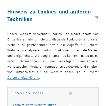
Im Laufe der Diskussion werden unter anderem folgende Themen
Hinweis zu Cookies und anderen
angesprochen:
×
Techniken
Worauf muss ich achten, wenn ich PraktikantIn bin?
Was ist ein Studium ohne Berufserfahrung noch wert?
Wie schaffe ich den Sprung vom Praktikum in den "echten" Job?
Unsere Website verwendet Cookies und bindet Inhalte von
Drittanbietern ein, um die grundlegende Funktionalität unserer
Darüber diskutieren:
Website zu gewährleisten sowie die Zugriffe auf unserer
Website zu analysieren und um Funktionen für soziale Medien
Gertrude Brinek
und zielgerichtete Werbung anbieten zu können. Hierzu ist es
ÖVP-Wissenschaftssprecherin
nötig Informationen an die jeweiligen Dienstanbieter
Josef Broukal
weiterzugeben. Weitere Informationen zu Cookies und Inhalten
SPÖ-Wissenschaftssprecher
von Drittanbietern auf der Website finden Sie in unserer
Michael Kaiser
Datenschutzerklärung
.
Geschäftsführer TU Career Center
Lisa Schindler
ÖH-Vorsitzende
Erforderliche Cookies zulassen
Erforderliche Cookies
Anna Schopf
Plattform Generation Praktikum
Statistik Cookies zulassen
Anonymisierte Webstatistiken