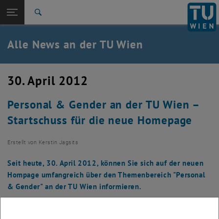
Studium
Seitennavigation öffnen
TU Login
Forschung
Suche
International
Quicklinks
Alle News an der TU Wien
Quicklinks-Menü umschalten
Karriere
Zur 1. Menü Ebene
Alle News
30. April 2012
Zurück zur letzten Ebene:
TU Wien Startseite
Zurück: Subseiten von TU Wien Startseite auflisten
Personal & Gender an der TU Wien –
Übersicht
Startschuss für die neue Homepage
Erstellt von
Kerstin Jagsits
Seit heute, 30. April 2012, können Sie sich auf der neuen
Hompage umfangreich über den Themenbereich "Personal
& Gender" an der TU Wien informieren.
Die Bilder zu diesem Eintrag sind erst nach Login sichtbar.