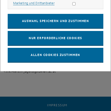
Marketing Cookies zulassen
Die technische Grundlage bildet das Open Source Content
Marketing und Drittanbieter
Management System (CMS) Typo 3. Engagierte KollegInnen im
Zentralen Informatikdienst (ZID) der TU Wien übernehmen den
technischen Support. Bei redaktionellen Anliegen oder für
AUSWAHL SPEICHERN UND ZUSTIMMEN
Schulungen und Workshops für den Umgang mit dem CMS steht
Ihnen Nicole Schipani (<link>nicole.schipani@tuwien.ac.at) vom
Büro für Öffentlichkeitsarbeit zur Verfügung.
NUR ERFORDERLICHE COOKIES
Nähere Informationen:
Mag. Kerstin Jagsits
ALLEN COOKIES ZUSTIMMEN
Assistentin der Vizerektorin für Personal und Gender
T: +43-1-58801-406201
<link>kerstin.jagsits@tuwien.ac.at
IMPRESSUM