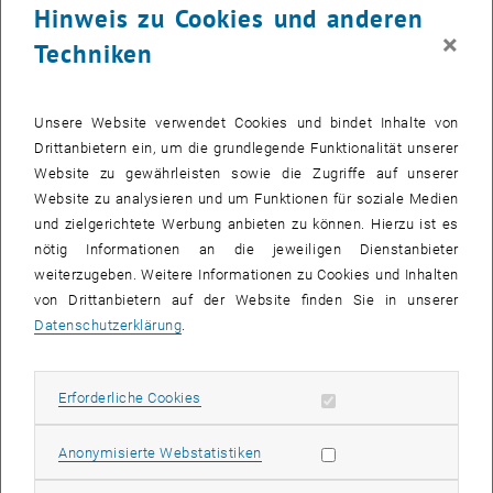
Hinweis zu Cookies und anderen
×
Techniken
Vizerektorin Anna Steiger hat mit 1. Oktober 2011 das neue Ressort
"Personal & Gender" übernommen und ist zusammen mit ihrem
Team und den dazugehörigen Organisationseinheiten für sämtliche
Unsere Website verwendet Cookies und bindet Inhalte von
Themen im Personalbereich verantwortlich. Die neue Homepage
Drittanbietern ein, um die grundlegende Funktionalität unserer
gibt Ihnen einen Überblick über die Aufgaben und aktuelle
Website zu gewährleisten sowie die Zugriffe auf unserer
Geschehnisse. Darüber hinaus finden Sie Leitfäden, Formulare und
Website zu analysieren und um Funktionen für soziale Medien
weitere personalrelevante Unterlagen. Zukünftig ergänzt werden
und zielgerichtete Werbung anbieten zu können. Hierzu ist es
noch verschiedene Richtlinien, Leitfäden und
nötig Informationen an die jeweiligen Dienstanbieter
Betriebsvereinbarungen, über die Sie via News auf dem Laufenden
weiterzugeben. Weitere Informationen zu Cookies und Inhalten
gehalten werden.
von Drittanbietern auf der Website finden Sie in unserer
Datenschutzerklärung
.
Im Onlinetool "<link>TU Jobs" werden jeden 2. und 4. Mittwoch
offene Stellen für das allgemeine Universitätspersonal
ausgeschrieben.
Erforderliche Cookies zulassen
Erforderliche Cookies
Machen Sie sich selbst ein Bild:
Statistik Cookies zulassen
Anonymisierte Webstatistiken
<link>
www.tuwien.ac.at/personal_gender&nbsp
;