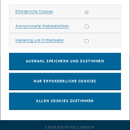
Zentralen Informatikdienst der TU Wien. Dazu erfolgen
nutzerspezifische Funktionsanpassungen.
Erforderliche Cookies zulassen
Erforderliche Cookies
Begonnen wurde nun mit den Adaptierungsmaßnahmen der
Statistik Cookies zulassen
Anonymisierte Webstatistiken
Innenräume.
Marketing Cookies zulassen
Marketing und Drittanbieter
AUSWAHL SPEICHERN UND ZUSTIMMEN
IMPRESSUM
NUR ERFORDERLICHE COOKIES
BARRIEREFREIHEITSERKLÄRUNG
ALLEN COOKIES ZUSTIMMEN
DATENSCHUTZERKLÄRUNG (PDF)
COOKIEEINSTELLUNGEN