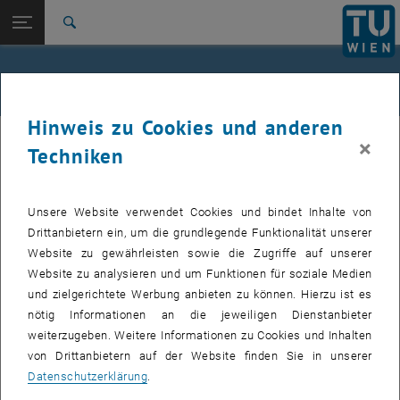
Studium
Seitennavigation öffnen
TU Login
Forschung
Suche
International
Quicklinks
Alle News an der TU Wien
Quicklinks-Menü umschalten
Karriere
Hinweis zu Cookies und anderen
Zur 1. Menü Ebene
Alle News
05. Oktober 2017
×
Techniken
Zurück zur letzten Ebene:
TU Wien Startseite
Zurück: Subseiten von TU Wien Startseite auflisten
Operngasse 11: Funktionsanpassungen
Übersicht
Unsere Website verwendet Cookies und bindet Inhalte von
Drittanbietern ein, um die grundlegende Funktionalität unserer
Erstellt von
Martin Atzwanger
Website zu gewährleisten sowie die Zugriffe auf unserer
Adaptierungsmaßnahmen der Innenräume werden
Website zu analysieren und um Funktionen für soziale Medien
durchgeführt.
und zielgerichtete Werbung anbieten zu können. Hierzu ist es
nötig Informationen an die jeweiligen Dienstanbieter
weiterzugeben. Weitere Informationen zu Cookies und Inhalten
Die Bilder zu diesem Eintrag sind erst nach Login sichtbar.
von Drittanbietern auf der Website finden Sie in unserer
Datenschutzerklärung
.
Das Objekt DD am Campus Freihaus wird der neue Standort für den