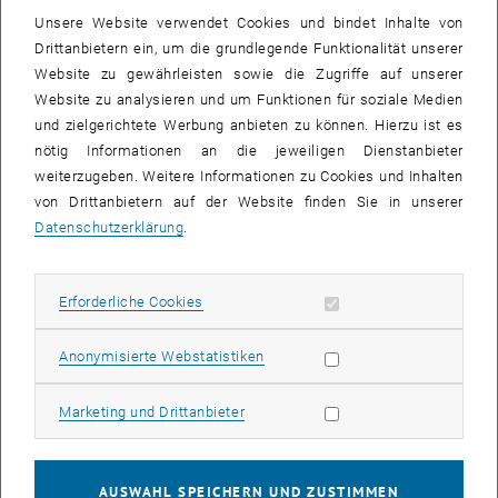
Für weitere Informationen wenden Sie sich an
Unsere Website verwendet Cookies und bindet Inhalte von
vittoria.capresi+e251@tuwien.ac.at
Drittanbietern ein, um die grundlegende Funktionalität unserer
Website zu gewährleisten sowie die Zugriffe auf unserer
PROGRAMM
Website zu analysieren und um Funktionen für soziale Medien
und zielgerichtete Werbung anbieten zu können. Hierzu ist es
nötig Informationen an die jeweiligen Dienstanbieter
16.00-17.20 Uhr
weiterzugeben. Weitere Informationen zu Cookies und Inhalten
Begrüßung, Marina Döring-Williams (Architekturgeschichte ::
von Drittanbietern auf der Website finden Sie in unserer
Bauforschung, TU Wien)
Datenschutzerklärung
.
Präsentationen von COST TeilnehmerInnen
Ralph Bodenstein (DAAD, DAI Cairo & Cairo University Egypt)
Erforderliche Cookies zulassen
Erforderliche Cookies
The COST Action “European Architecture beyond Europe” and the
Working Group “Documenting Transnational Architecture”:
Statistik Cookies zulassen
Anonymisierte Webstatistiken
Framework and Current Activities
Vassilis Colonas (University of Thessaly, Greece)
Thessaloniki During the Era of the Westernization of the Ottoman
Marketing Cookies zulassen
Marketing und Drittanbieter
Empire (1885-1912)
Sofie Boonen (Ghent University, Belgium)
Architecture, Urbanism and Segregation in a (post) Colonial City.
AUSWAHL SPEICHERN UND ZUSTIMMEN