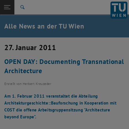
Studium
Seitennavigation öffnen
TU Login
Forschung
Suche
International
Quicklinks
Alle News an der TU Wien
Quicklinks-Menü umschalten
Karriere
Zur 1. Menü Ebene
Alle News
27. Januar 2011
Zurück zur letzten Ebene:
TU Wien Startseite
Zurück: Subseiten von TU Wien Startseite auflisten
OPEN DAY: Documenting Transnational
Übersicht
Architecture
Erstellt von
Herbert Kreuzeder
Am 1. Februar 2011 veranstaltet die Abteilung
Architekturgeschichte::Bauforschung in Kooperation mit
COST die offene Arbeitsgruppensitzung "Architecture
beyond Europe".