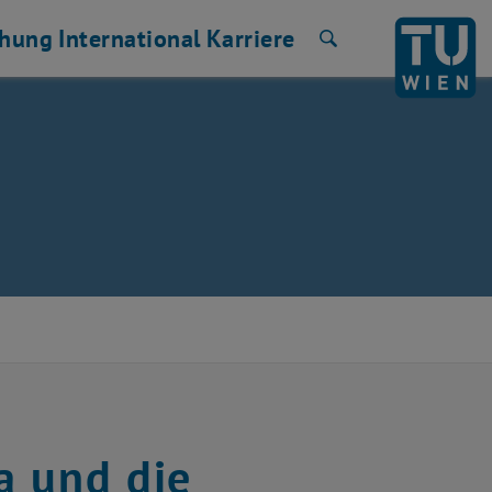
chung
International
Karriere
Suche
a und die