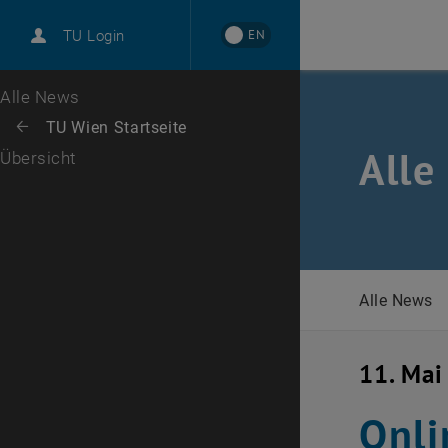
International
EN
TU Login
Karriere
Zur 1. Menü Ebene
Alle News
Zurück zur letzten Ebene:
TU Wien Startseite
Zurück: Subseiten von TU Wien Startseite auflisten
Alle
Übersicht
Alle News
11. Mai
Onli