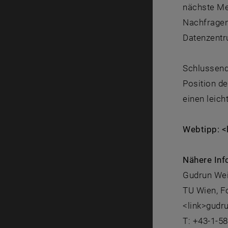
nächste Me
Nachfragen
Datenzentr
Schlussend
Position d
einen leic
Webtipp: <l
Nähere Inf
Gudrun We
TU Wien, F
<link>gud
T: +43-1-5