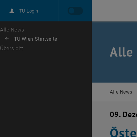
International
TU Login
Karriere
Zur 1. Menü Ebene
Alle News
Zurück zur letzten Ebene:
TU Wien Startseite
Zurück: Subseiten von TU Wien Startseite auflisten
Alle
Übersicht
Alle News
09. De
Öste