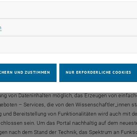
ch vom Wegener Center für Klima und Globalen Wandel de
rliche Cookies zulassen
Weitere Institutionen sowohl aus dem Forschungs- als auc
eit aktiv darin bestärkt ihre Daten im CCCA Datenzentru
Statistik Cookies zulassen
n
 der Klima- und Energiefonds ein, dessen Förderstrateg
 Ausprägungen und Auswirkungen des Klimawandels in Ö
rketing Cookies zulassen
CRP-Projekte besteht die Möglichkeit die Forschungserge
CHERN UND ZUSTIMMEN
NUR ERFORDERLICHE COOKIES
 umfassende Kooperation zwischen dem CCCA und Förderg
 sichtbar und allgemein weiterverwendbar zu machen. Mi
rung von Dateninhalten möglich, das Erzeugen von einfac
eboten – Services, die von den Wissenschaftler_innen st
 und Bereitstellung von Funktionalitäten wird auch mit d
schlossen sein. Um das Portal nachhaltig auf dem neuest
en nach dem Stand der Technik, das Spektrum an Funktion