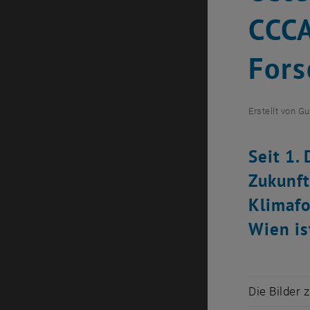
CCCA
Fors
Erstellt von
Gu
Seit 1.
Zukunft
Klimafo
Wien is
Die Bilder 