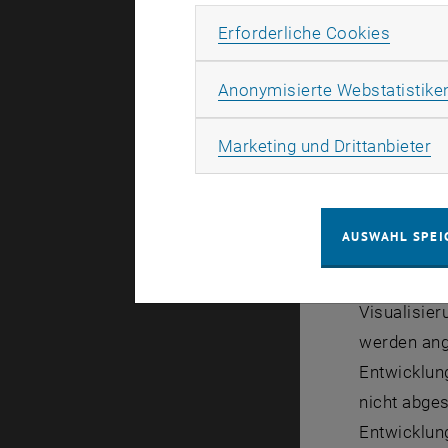
mehrheitli
Erforde
Erforderliche Cookies
gestellt. 
werden derz
Anonymisierte Webstatistike
nimmt hier
(ACRP) die
Ma
Marketing und Drittanbieter
finanziert.
Für alle A
AUSWAHL SPEI
eine solch
Ergebnisse
Visualisie
werden ang
Entwicklung
nicht abge
Entwicklung