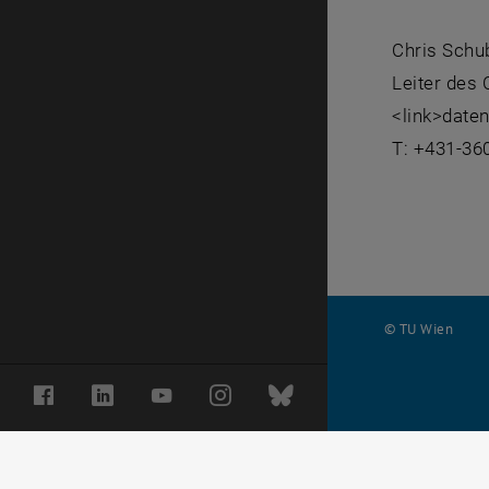
Chris Schu
Leiter des
<link>date
T: +431-36
© TU Wien
#
Facebook
LinkedIn
YouTube
Instagram
Bluesky
116210