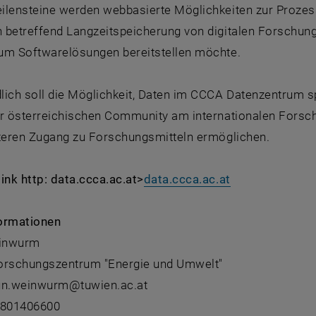
ilensteine werden webbasierte Möglichkeiten zur Prozess
 betreffend Langzeitspeicherung von digitalen Forschu
um Softwarelösungen bereitstellen möchte.
lich soll die Möglichkeit, Daten im CCCA Datenzentrum sp
er österreichischen Community am internationalen Forsch
hteren Zugang zu Forschungsmitteln ermöglichen.
ink http: data.ccca.ac.at>
data.ccca.ac.at
ormationen
inwurm
orschungszentrum "Energie und Umwelt"
run.weinwurm@tuwien.ac.at
8801406600