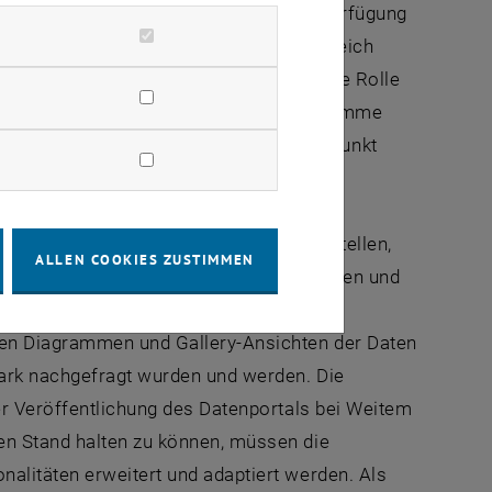
r Universität Graz und der ZAMG zur Verfügung
h aus dem nicht wissenschaftlichen Bereich
m zu veröffentlichen. Eine herausragende Rolle
ie zum Austrian Climate Research Programme
sterreich als einen Forschungsschwerpunkt
bnisse im CCCA Datenzentrum bereitzustellen,
ALLEN COOKIES ZUSTIMMEN
ebern bietet großes Potenzial, um Daten und
t dem CCCA Datenportal ist auch eine
hen Diagrammen und Gallery-Ansichten der Daten
ark nachgefragt wurden und werden. Die
er Veröffentlichung des Datenportals bei Weitem
en Stand halten zu können, müssen die
alitäten erweitert und adaptiert werden. Als