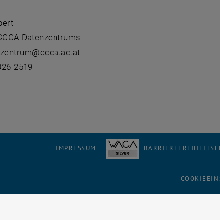
bert
 CCCA Datenzentrums
nzentrum@ccca.ac.at
026-2519
IMPRESSUM
BARRIEREFREIHEITS
COOKIEEIN