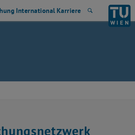
chung
International
Karriere
Suche
schungsnetzwerk