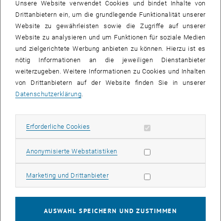
Mittels CARD-FISH spezifisch markierte Vibrio cholerae Zellen in eine
Unsere Website verwendet Cookies und bindet Inhalte von
Weitere Bilder zu diesem Eintrag sind erst nach Login sichtbar.
Drittanbietern ein, um die grundlegende Funktionalität unserer
Website zu gewährleisten sowie die Zugriffe auf unserer
Website zu analysieren und um Funktionen für soziale Medien
Der diesjährige Österreichische Hygienepreis wurde an
Mag. Sonja
und zielgerichtete Werbung anbieten zu können. Hierzu ist es
Schauer
, Mitarbeiterin am Interuniversitären Kooperationszentrum
nötig Informationen an die jeweiligen Dienstanbieter
Wasser und Gesundheit (ICC Water & Health), einer
weiterzugeben. Weitere Informationen zu Cookies und Inhalten
Zusammenarbeit zwischen der Technischen Universität Wien und
von Drittanbietern auf der Website finden Sie in unserer
der Medizinischen Universität Wien verliehen.
Datenschutzerklärung
.
Die ausgezeichnete Arbeit trägt den Titel "Rapid and Sensitive
Quantification of Vibrio cholerae and Vibrio mimicus Cells in Water
Erforderliche Cookies zulassen
Erforderliche Cookies
Samples by Use of Catalyzed Reporter Deposition Fluorescence In
Situ Hybridization Combined with Solid-Phase Cytometry", und
Statistik Cookies zulassen
Anonymisierte Webstatistiken
wurde Ende 2012 im Top-Journal "Applied and Environmental
Microbiology" veröffentlicht*.
Marketing Cookies zulassen
Marketing und Drittanbieter
In dieser Studie wurde ein neues zellbasierendes Verfahren
entwickelt, um Vibrio cholerae, den Erreger der Cholera und anderer
Infektionskrankheiten und seinen nahen Verwandten Vibrio mimicus
AUSWAHL SPEICHERN UND ZUSTIMMEN