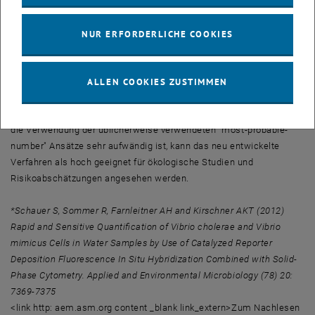
in Wasserproben nachzuweisen und zu quantifizieren. Durch die
Kombination von Fluoreszenz-In-Situ-Hybridisierung und
Festphasenzytometrie gelang erstmals der spezifische Nachweis
NUR ERFORDERLICHE COOKIES
dieser Krankheitserreger in extrem geringen Konzentrationen in
natürlichen Umweltproben. Von der Probenahme bis zum Ergebnis
dauert das Verfahren weniger als 24 Stunden. Da für die
ALLEN COOKIES ZUSTIMMEN
Quantifizierung von V. cholerae / V. mimicus mittels Kultivierung
keine internationalen Standardverfahren zur Verfügung stehen und
die Verwendung der üblicherweise verwendeten "most-probable-
number" Ansätze sehr aufwändig ist, kann das neu entwickelte
Verfahren als hoch geeignet für ökologische Studien und
Risikoabschätzungen angesehen werden.
*Schauer S, Sommer R, Farnleitner AH and Kirschner AKT (2012)
Rapid and Sensitive Quantification of Vibrio cholerae and Vibrio
mimicus Cells in Water Samples by Use of Catalyzed Reporter
Deposition Fluorescence In Situ Hybridization Combined with Solid-
Phase Cytometry. Applied and Environmental Microbiology (78) 20:
7369-7375
<link http: aem.asm.org content _blank link_extern>Zum Nachlesen