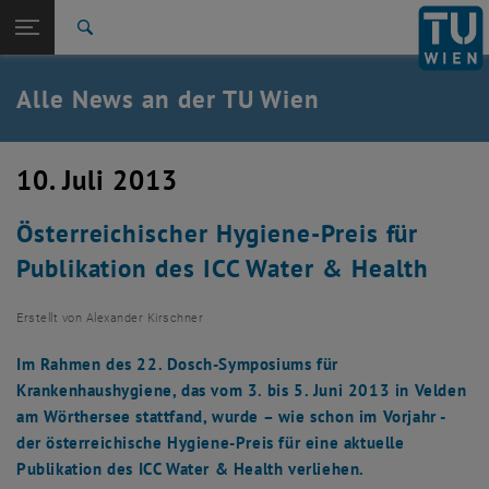
Studium
Seitennavigation öffnen
TU Login
Forschung
Suche
International
Quicklinks
Alle News an der TU Wien
Quicklinks-Menü umschalten
Karriere
Zur 1. Menü Ebene
Alle News
10. Juli 2013
Zurück zur letzten Ebene:
TU Wien Startseite
Zurück: Subseiten von TU Wien Startseite auflisten
Österreichischer Hygiene-Preis für
Übersicht
Publikation des ICC Water & Health
Erstellt von
Alexander Kirschner
Im Rahmen des 22. Dosch-Symposiums für
Krankenhaushygiene, das vom 3. bis 5. Juni 2013 in Velden
am Wörthersee stattfand, wurde – wie schon im Vorjahr -
der österreichische Hygiene-Preis für eine aktuelle
Publikation des ICC Water & Health verliehen.