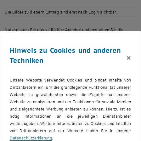
Die Bilder zu diesem Eintrag sind erst nach Login sichtbar.
Nutzen auch Sie das vielfältige Angebot und besuchen Sie die
Veranstaltungen im Rahmen von "Österreich liest. Treffpunkt
Bibliothek".
Hinweis zu Cookies und anderen
×
Techniken
Programm 14. bis 18. Oktober
Täglich von 10 bis 17 Uhr:
Bücherflohmarkt in der Hauptbibliothek (Resselgasse 4, EG)
Unsere Website verwendet Cookies und bindet Inhalte von
Drittanbietern ein, um die grundlegende Funktionalität unserer
Website zu gewährleisten sowie die Zugriffe auf unserer
Fotoausstellung zur Geschichte des Bibliotheksgebäudes und
Website zu analysieren und um Funktionen für soziale Medien
Panoramen vom Dach von Gerhard Palisek
und zielgerichtete Werbung anbieten zu können. Hierzu ist es
Bibliotheksführungen
nötig Informationen an die jeweiligen Dienstanbieter
Montag 10.00 und 15.30 Uhr, Dienstag bis Freitag täglich um 16.30
weiterzugeben. Weitere Informationen zu Cookies und Inhalten
Uhr
von Drittanbietern auf der Website finden Sie in unserer
Datenschutzerklärung
.
Vorträge und Lesungen