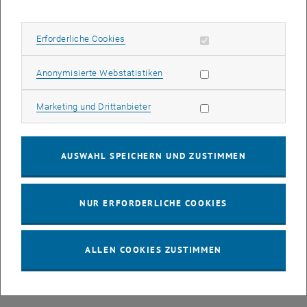
jeweils im Vortragsraum der Hauptbibliothek, Resselgasse 4, 5.
Stock
Erforderliche Cookies zulassen
Erforderliche Cookies
Montag, 14. Oktober, 17 Uhr
Eva Berger: Menschen und Gärten im Barock. Über Gärten als
Statistik Cookies zulassen
Anonymisierte Webstatistiken
soziale Orte in der Residenzstadt Wien
Marketing Cookies zulassen
Marketing und Drittanbieter
Dienstag, 15. Oktober, 18 Uhr
Erwin Riess: Herr Groll und die ungarische Tragödie
Die Lesung aus dem Roman wird ÖGS-gebärdengedolmetscht.
AUSWAHL SPEICHERN UND ZUSTIMMEN
Mittwoch, 16. Oktober, 18 Uhr
Robert Misik: Ist unsere Politik noch zu retten? Auswege aus der
NUR ERFORDERLICHE COOKIES
Wutbürger-Sackgasse
Donnerstag, 17. Oktober, 18 Uhr
ALLEN COOKIES ZUSTIMMEN
El Awadalla: seawas grüssi - a sushi mid an lewakaas.
tiefgründige texte und tiafe dialoge