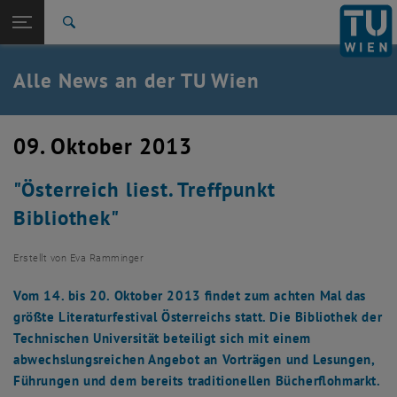
Studium
Seitennavigation öffnen
TU Login
Forschung
Suche
International
Quicklinks
Alle News an der TU Wien
Quicklinks-Menü umschalten
Karriere
Zur 1. Menü Ebene
Alle News
09. Oktober 2013
Zurück zur letzten Ebene:
TU Wien Startseite
Zurück: Subseiten von TU Wien Startseite auflisten
"Österreich liest. Treffpunkt
Übersicht
Bibliothek"
Erstellt von
Eva Ramminger
Vom 14. bis 20. Oktober 2013 findet zum achten Mal das
größte Literaturfestival Österreichs statt. Die Bibliothek der
Technischen Universität beteiligt sich mit einem
abwechslungsreichen Angebot an Vorträgen und Lesungen,
Führungen und dem bereits traditionellen Bücherflohmarkt.