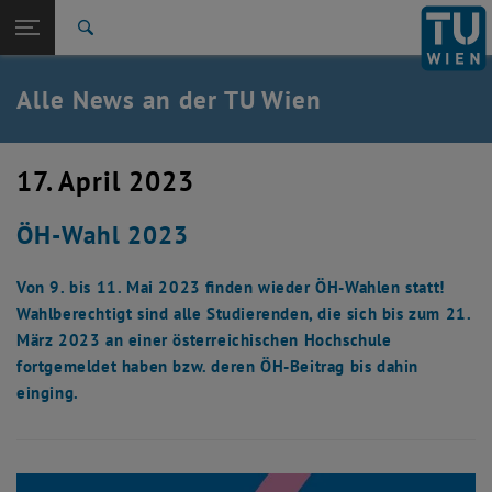
Studium
Seitennavigation öffnen
TU Login
Forschung
Suche
International
Quicklinks
Alle News an der TU Wien
Quicklinks-Menü umschalten
Karriere
Zur 1. Menü Ebene
Alle News
17. April 2023
Zurück zur letzten Ebene:
TU Wien Startseite
Zurück: Subseiten von TU Wien Startseite auflisten
ÖH-Wahl 2023
Übersicht
Von 9. bis 11. Mai 2023 finden wieder ÖH-Wahlen statt!
Wahlberechtigt sind alle Studierenden, die sich bis zum 21.
März 2023 an einer österreichischen Hochschule
fortgemeldet haben bzw. deren ÖH-Beitrag bis dahin
einging.