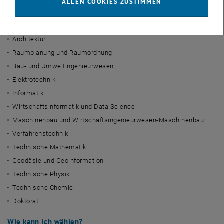
ALLEN COOKIES ZUSTIMMEN
Die
Studienvertretung (Personenwahl)
, je 3 oder 5 Mandate für
folgende Studienvertretungen:
Architektur
Raumplanung und Raumordnung
Bau- und Umweltingenieurwesen
Elektrotechnik
Informatik
Wirtschaftsinformatik und Data Science
Maschinenbau und Wirtschaftsingenieurwesen-Maschinenbau
Verfahrenstechnik
Technische Mathematik
Geodäsie und Geoinformation
Technische Physik
Technische Chemie
Doktorat
Wie kann ich wählen?