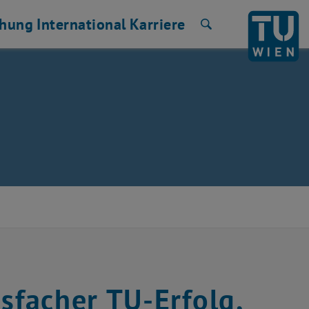
chung
International
Karriere
Suche
facher TU-Erfolg,