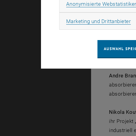
Anonymisierte Webstatistike
Ma
Marketing und Drittanbieter
Die Österr
wieder Stip
werden nun 
AUSWAHL SPEI
Unter den 
Andre Bran
absorbiere
absorbiere
Nikola Kou
ihr Projekt
industriell