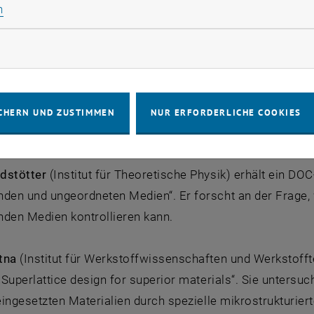
Statistik Cookies zulassen
n
rketing Cookies zulassen
eichische Akademie der Wissenschaften (ÖAW) und die M
endien. Insgesamt 99 junge Forscherinnen und Forscher, 
bis zu drei Jahre lang in ihrer Forschungstätigkeit unters
CHERN UND ZUSTIMMEN
NUR ERFORDERLICHE COOKIES
Ausgezeichneten waren diesmal sechs Preisträger_innen 
dstötter
(Institut für Theoretische Physik) erhält ein DOC
nden und ungeordneten Medien“. Er forscht an der Frage, 
nden Medien kontrollieren kann.
tna
(Institut für Werkstoffwissenschaften und Werkstoffte
 „Superlattice design for superior materials“. Sie unters
 eingesetzten Materialien durch spezielle mikrostrukturie