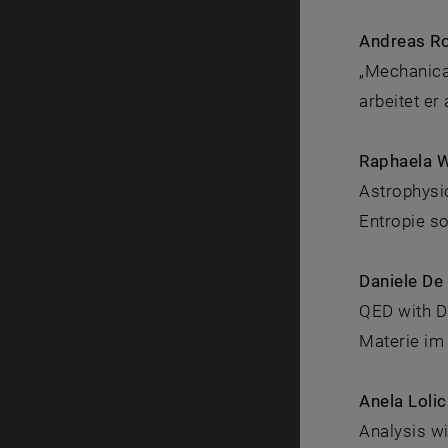
Andreas R
„Mechanica
arbeitet e
Raphaela 
Astrophysic
Entropie so
Daniele De
QED with D
Materie im
Anela Lolic
Analysis w