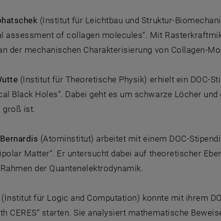
ohatschek
(Institut für Leichtbau und Struktur-Biomecha
l assessment of collagen molecules“. Mit Rasterkraftm
r an der mechanischen Charakterisierung von Collagen-Mo
Wutte
(Institut für Theoretische Physik) erhielt ein DOC-St
al Black Holes“. Dabei geht es um schwarze Löcher und di
 groß ist.
 Bernardis
(Atominstitut) arbeitet mit einem DOC-Stipen
ipolar Matter“. Er untersucht dabei auf theoretischer Eb
 Rahmen der Quantenelektrodynamik.
(Institut für Logic and Computation) konnte mit ihrem 
ith CERES“ starten. Sie analysiert mathematische Beweis