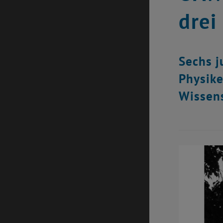
drei
Sechs j
Physike
Wissens