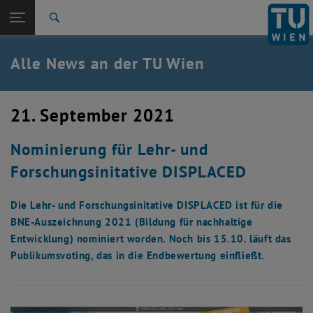
Studium
Seitennavigation öffnen
TU Login
Forschung
Suche
International
Quicklinks
Alle News an der TU Wien
Quicklinks-Menü umschalten
Karriere
Zur 1. Menü Ebene
Alle News
21. September 2021
Zurück zur letzten Ebene:
TU Wien Startseite
Zurück: Subseiten von TU Wien Startseite auflisten
Nominierung für Lehr- und
Übersicht
Forschungsinitative DISPLACED
Die Lehr- und Forschungsinitative DISPLACED ist für die
BNE-Auszeichnung 2021 (Bildung für nachhaltige
Entwicklung) nominiert worden. Noch bis 15.10. läuft das
Publikumsvoting, das in die Endbewertung einfließt.