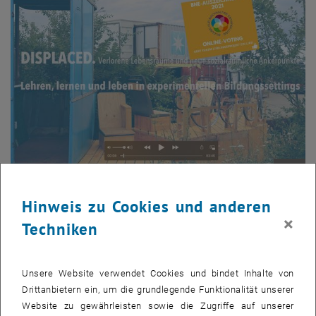
Bild v
Hinweis zu Cookies und anderen
© HARATHER/LECHNER
×
Techniken
DISPLACED
ist ein transdisziplinäres Lehr- und Forschungsprojekt
Unsere Website verwendet Cookies und bindet Inhalte von
an der Schnittstelle von Kunst, Architektur, Bildung & sozialem
Drittanbietern ein, um die grundlegende Funktionalität unserer
Engagement: Gesellschaftsrelevante Themen und
Website zu gewährleisten sowie die Zugriffe auf unserer
Transformationsprozesse werden damit in das bestehende