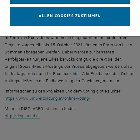
gelebte Alltagsrealität von asylsuchenden Menschen, schafft
vielseitig gestaltete Bildungsräume und trägt dazu bei,
ALLEN COOKIES ZUSTIMMEN
gesellschaftliche Transformationen in Gang zu setzen.
Das Publikum entscheidet mit
In Form von Kurzvideos werden die insgesamt neun nominierten
Projekte vorgestellt, bis 15. Oktober 2021 können in Form von
Likes
Stimmen abgegeben werden. Dabei werden zur besseren
Verfolgbarkeit nur jene
Likes
berücksichtigt, die direkt bei den
original
Social-Media-Postings
der Videos abgegeben werden, also
, öffnet eine externe URL in einem neuen Fenster
, öffnet eine externe URL in ei
für
Instagram
hier
und für
Facebook
hier
. Alle Ergebnisse des
Online-
Votings
fließen in die Endbewertung der Gewinner_innen ein.
Informationen zu den Projekten und dem
Voting
gibt es unter
, öffnet eine externe URL
https://www.umweltbildung.at/online-voting/
Mehr zu
DISPLACED
ist hier zu finden:
, öffnet eine externe URL in einem neuen Fenster
http://displaced.at