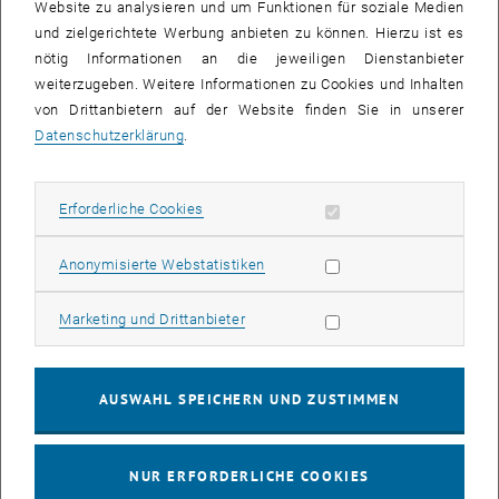
Website zu analysieren und um Funktionen für soziale Medien
und zielgerichtete Werbung anbieten zu können. Hierzu ist es
nötig Informationen an die jeweiligen Dienstanbieter
weiterzugeben. Weitere Informationen zu Cookies und Inhalten
von Drittanbietern auf der Website finden Sie in unserer
Datenschutzerklärung
.
Bild v
© iwr
Jörg Krampe, Giorgi Forti, Heidi Schaar
Erforderliche Cookies zulassen
Erforderliche Cookies
Jörg Krampe, Giorgi Forti, Heidi Schaar
Statistik Cookies zulassen
Anonymisierte Webstatistiken
First day at the institute for our new international guest
Giorgo Forti.
Giorgio is studying environmentalengineering at the Università di
Marketing Cookies zulassen
Marketing und Drittanbieter
Trento, Italy and in the next months he will work on his masterthesis
on the behaviour and fate of micropollutants in
wastewatertreatment plants under the supervision of
Dr. Heidi
AUSWAHL SPEICHERN UND ZUSTIMMEN
SCHAAR.
A warm welcome from the whole team!
NUR ERFORDERLICHE COOKIES