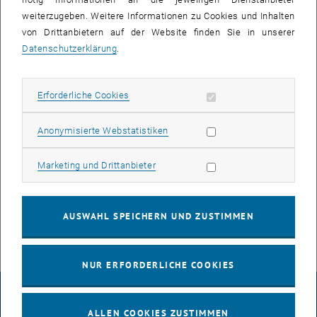
durchgeführt.
weiterzugeben. Weitere Informationen zu Cookies und Inhalten
von Drittanbietern auf der Website finden Sie in unserer
Datenschutzerklärung
.
Im Zuge des Neustarts verlieren die netzwerkfähigen Geräte in den
betroffenen Bereichen CBU2, CBU1, CBEG, CCU1 und CCEG für ca. 10
Erforderliche Cookies zulassen
Erforderliche Cookies
Minuten die Netzwerkverbindung.
Dies betrifft PCs, Telefone, Kameras und WLAN.
Statistik Cookies zulassen
Anonymisierte Webstatistiken
Bei Fragen oder bei Problemen im Rahmen der Arbeiten wenden Sie
Marketing Cookies zulassen
Marketing und Drittanbieter
sich bitte ausschließlich an die jeweiligen TUnet-
Freigabeberechtigten Ihres Institutes / Fachbereichs oder an
help
@
it.tuwien.ac.at
.
AUSWAHL SPEICHERN UND ZUSTIMMEN
NUR ERFORDERLICHE COOKIES
IMPRESSUM
ALLEN COOKIES ZUSTIMMEN