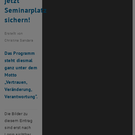
jetzt
Seminarplatz
sichern!
Erstellt von
Christina Sandara
Das Programm
steht diesmal
ganz unter dem
Motto
„Vertrauen,
Veränderung,
Verantwortung“.
Die Bilder zu
diesem Eintrag
sind erst nach
Login sichtbar.