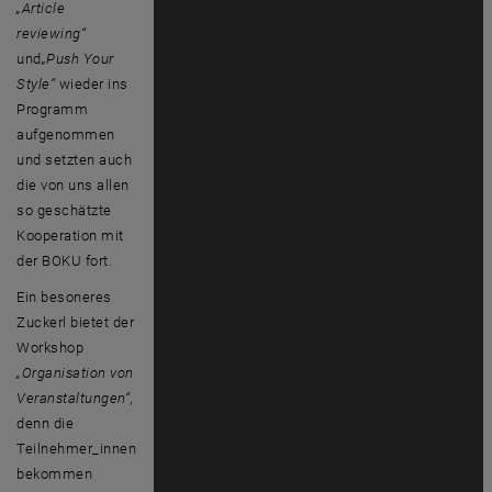
„Article
reviewing“
und
„
Push Your
Style
“
wieder ins
Programm
aufgenommen
und setzten auch
die von uns allen
so geschätzte
Kooperation mit
der BOKU fort.
Ein besoneres
Zuckerl bietet der
Workshop
„Organisation von
Veranstaltungen“
,
denn die
Teilnehmer_innen
bekommen