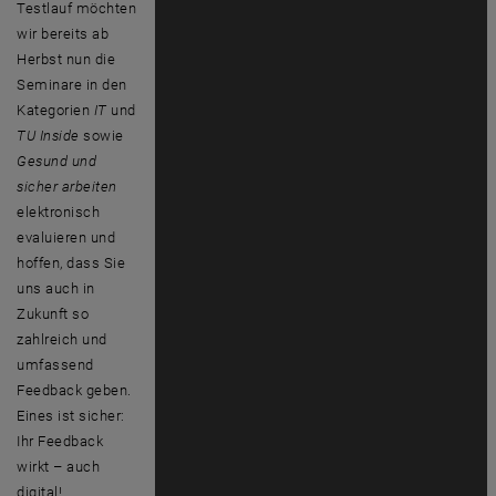
Testlauf möchten
wir bereits ab
Herbst nun die
Seminare in den
Kategorien
IT
und
TU Inside
sowie
Gesund und
sicher arbeiten
elektronisch
evaluieren und
hoffen, dass Sie
uns auch in
Zukunft so
zahlreich und
umfassend
Feedback geben.
Eines ist sicher:
Ihr Feedback
wirkt – auch
digital!