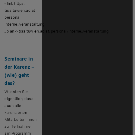
<link https:
tiss.tuwien.ac.at
personal
interne_veranstaltung
_blank>tiss.tuwien.ac.at/personal/interne_veranstaltung
Seminare in
der Karenz –
(wie) geht
das?
Wussten Sie
eigentlich, dass
auch alle
karenzierten
Mitarbeiter_innen
zur Teilnahme
am Programm