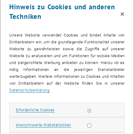
Vertreter_innen
Hinweis zu Cookies und anderen
an den Start
×
Techniken
gehen. Details
zur Veranstaltung
und zur
Unsere Website verwendet Cookies und bindet Inhalte von
Anmeldung unter:
Drittanbietern ein, um die grundlegende Funktionalität unserer
<link https:
Website zu gewährleisten sowie die Zugriffe auf unserer
www.tuwien.ac.at
Website zu analysieren und um Funktionen für soziale Medien
dle
und zielgerichtete Werbung anbieten zu können. Hierzu ist es
personalentwicklung
nötig Informationen an die jeweiligen Dienstanbieter
betriebliche_gesundheitsfoerderung
weiterzugeben. Weitere Informationen zu Cookies und Inhalten
teilnahme_am_rote_nasen_lauf
von Drittanbietern auf der Website finden Sie in unserer
_blank>www.tuwien.ac.at/dle/personalentwicklung/betriebliche_gesu
Datenschutzerklärung
.
Buchen und
besuchen Sie
Erforderliche Cookies zulassen
Erforderliche Cookies
uns, und
genießen Sie die
Statistik Cookies zulassen
Anonymisierte Webstatistiken
Ferien!
Einen schönen