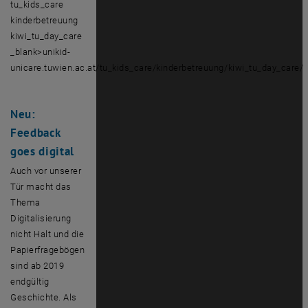
tu_kids_care
kinderbetreuung
kiwi_tu_day_care
_blank>unikid-
unicare.tuwien.ac.at/tu_kids_care/kinderbetreuung/kiwi_tu_day_care/
Neu:
Feedback
goes digital
Auch vor unserer
Tür macht das
Thema
Digitalisierung
nicht Halt und die
Papierfragebögen
sind ab 2019
endgültig
Geschichte. Als