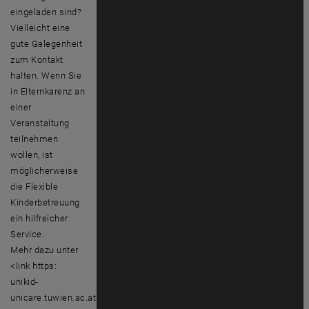
eingeladen sind?
Vielleicht eine
gute Gelegenheit
zum Kontakt
halten. Wenn Sie
in Elternkarenz an
einer
Veranstaltung
teilnehmen
wollen, ist
möglicherweise
die Flexible
Kinderbetreuung
ein hilfreicher
Service.
Mehr dazu unter
<link https:
unikid-
unicare.tuwien.ac.at