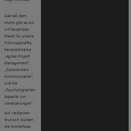
Gemäß dem
Motto gibt es ein
umfassendes
Paket für unsere
Führungskräfte,
beispielsweise
„Agiles Projekt
Management“
,
„Zielorientiert
kommunizieren“
,
und die
„Psychologischen
Aspekte von
Veränderungen
“
.
Auf vielfachen
Wunsch wurden
die Workshops