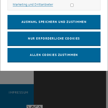
Sommer wünscht
Marketing Cookies zulassen
Marketing und Drittanbieter
Ihnen <link https:
www.tuwien.ac.at
dle
AUSWAHL SPEICHERN UND ZUSTIMMEN
personalentwicklung
unser_team
_blank>das Team
NUR ERFORDERLICHE COOKIES
der
Personalentwicklung
und Betrieblichen
ALLEN COOKIES ZUSTIMMEN
Gesundheitsförderung!
IMPRESSUM