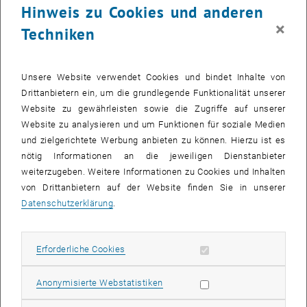
Die Bilder zu diesem Eintrag sind erst nach Login sichtbar.
Hinweis zu Cookies und anderen
×
Techniken
Seit Jahresbeginn hat der Forschungsbereich
Biomedical
Electronics
am
Institute for
Electrodynamics, Microwave and Circuit
Engineering
mit Prof. Günther Zeck eine neue Leitung. Seine
Unsere Website verwendet Cookies und bindet Inhalte von
Neuberufung wurde zum Anlass genommen, längst notwendige
Drittanbietern ein, um die grundlegende Funktionalität unserer
Sanierungs- und Modernisierungsarbeiten am Campus Gußhaus
Website zu gewährleisten sowie die Zugriffe auf unserer
durchzuführen. Kernstück war die Adaptierung des Laborbereiches
Website zu analysieren und um Funktionen für soziale Medien
im Trakt CC bei der Stiege 3. Dabei wurde das bestehende Labor
und zielgerichtete Werbung anbieten zu können. Hierzu ist es
unterteilt, der Faradayraum adaptiert und die Büros modernisiert.
nötig Informationen an die jeweiligen Dienstanbieter
Die Modernisierungsmaßnahmen umfassten unter anderem das
weiterzugeben. Weitere Informationen zu Cookies und Inhalten
Entfernen von Bodenbelägen und die Erneuerung der
von Drittanbietern auf der Website finden Sie in unserer
Deckenelemente und Raumoberflächen sowie den Einbau von
Datenschutzerklärung
.
Verdunklungsmöglichkeiten an den Fenstern. Außerdem wurden die
bestehenden Klima- und Lüftungstechnik für diesen Bereich
erneuert und ausgebaut.
Erforderliche Cookies zulassen
Erforderliche Cookies
Was wird am
Institute of Electrodynamics, Microwave and Circuit
Statistik Cookies zulassen
Anonymisierte Webstatistiken
Engineering
geforscht?
Das Institut beschäftigt sich mit grundlagen- und