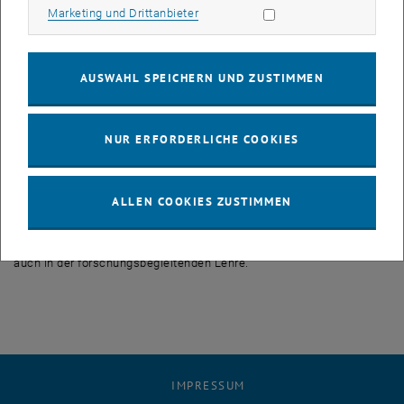
Marketing Cookies zulassen
Marketing und Drittanbieter
anwendungsorientierter Forschung unter anderem mit der
Berechnung elektromagnetischer Felder, mit Mikrowellentechnik im
Bereich der Informations- und Kommunikationstechnologien
und mit Sensorik in Medizin und Biologie. DerTeilbereich
Biomedical
AUSWAHL SPEICHERN UND ZUSTIMMEN
Electronics
forscht unter anderem im Bereich
Biomedical
Engineering
. Unter diesem Begriff versteht man die Verknüpfung von
Biowissenschaften mit den traditionellen Ingenieurwissenschaften.
NUR ERFORDERLICHE COOKIES
Das moderne Gesundheitswesen stellt an das
Biomedical
Engineering
laufend höhere technische Anforderungen und das bei
ALLEN COOKIES ZUSTIMMEN
steigendem Druck von Kosten, Ethik, Ökologie und Demographie.
Die TU Wien stellt sich mit ihren Aktivitäten im Bereich
Biomedical
Engineering
diesen Herausforderungen, sowohl in der Forschung als
auch in der forschungsbegleitenden Lehre.
IMPRESSUM