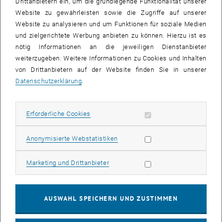
Drittanbietern ein, um die grundlegende Funktionalität unserer
Website zu gewährleisten sowie die Zugriffe auf unserer
Im Rahmen dieses Kooperationsprogrammes werden jährlich vom
Website zu analysieren und um Funktionen für soziale Medien
AIT und der TU Wien Stipendien für DoktorandInnen und
und zielgerichtete Werbung anbieten zu können. Hierzu ist es
DiplomandInnen in den Schwerpunktthemen strategische Steuerung
nötig Informationen an die jeweiligen Dienstanbieter
von Innovationen, Organisationsmodelle von Innovationen sowie
weiterzugeben. Weitere Informationen zu Cookies und Inhalten
industrielle Wettbewerbsfähigkeit und Neue Technologien vergeben
von Drittanbietern auf der Website finden Sie in unserer
und damit ein qualitativ hochwertiger Ausbildungsschwerpunkt im
Datenschutzerklärung
.
Bereich Innovation und Nachhaltigkeit am Institut für
Managementwissenschaften etabliert. Die Programmleitung
übernimmt für das AIT Prof. Dr. Karl-Heinz Leitner und für die TU
Erforderliche Cookies zulassen
Erforderliche Cookies
Wien Prof. Dr. Sabine Köszegi. "Mit dieser Kooperation können nicht
nur Synergien in Grundlagen- und angewandter Forschung zwischen
Statistik Cookies zulassen
Anonymisierte Webstatistiken
den beiden Forschungseinrichtungen genutzt werden, sondern auch
ein breiter Pool an talentierten NachwuchswissenschaftlerInnen
Marketing Cookies zulassen
Marketing und Drittanbieter
sowohl im universitären und auch außeruniversitären
Forschungsbereich angesprochen werden", so die beiden
ProgrammleiterInnen über den Nutzen des gemeinsamen
AUSWAHL SPEICHERN UND ZUSTIMMEN
Ausbildungsschwerpunktes.