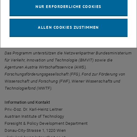
Die
erstmalige Ausschreibung von jeweils zwei
NUR ERFORDERLICHE COOKIES
Diplomarbeitsstipendien
(6 Monate) und
Dissertationsstipendien
(3
Jahre) beginnt jetzt.
Weitere Informationen zu Themen, Ausschreibungsbedingungen
ALLEN COOKIES ZUSTIMMEN
und Stipendien erhalten Sie hier: <link http: www.ait.ac.at
innovation_sustainability>www.ait.ac.at/innovation_sustainability
Das Programm unterstützen die Netzwerkpartner Bundesministerium
für Verkehr, Innovation und Technologie (BMVIT) sowie die
Agenturen Austria Wirtschaftsservice (AWS),
Forschungsförderungsgesellschaft (FFG), Fond zur Förderung von
Wissenschaft und Forschung (FWF), Wiener Wissenschafts und
Technologiefond (WWTF).
Information und Kontakt
Priv.-Doz. Dr. Karl-Heinz Leitner
Austrian Institute of Technology
Foresight & Policy Development Department
Donau-City-Strasse 1, 1220 Wien