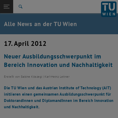
Studium
Seitennavigation öffnen
TU Login
Forschung
Suche
International
Quicklinks
Alle News an der TU Wien
Quicklinks-Menü umschalten
Karriere
Zur 1. Menü Ebene
Alle News
17. April 2012
Zurück zur letzten Ebene:
TU Wien Startseite
Zurück: Subseiten von TU Wien Startseite auflisten
Neuer Ausbildungsschwerpunkt im
Übersicht
Bereich Innovation und Nachhaltigkeit
Erstellt von
Sabine Köszegi | Karl-Heinz Leitner
Die TU Wien und das Austrian Institute of Technology (AIT)
initiieren einen gemeinsamen Ausbildungsschwerpunkt für
DoktorandInnen und DiplomandInnen im Bereich Innovation
und Nachhaltigkeit.