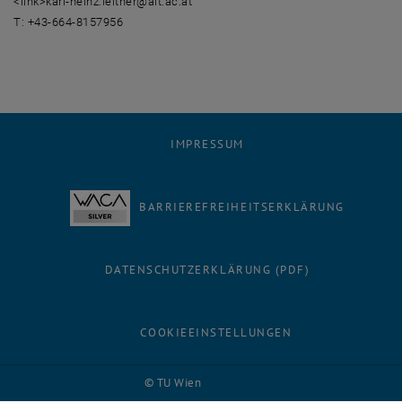
<link>karl-heinz.leitner@ait.ac.at
T: +43-664-8157956
IMPRESSUM
BARRIEREFREIHEITSERKLÄRUNG
DATENSCHUTZERKLÄRUNG (PDF)
COOKIEEINSTELLUNGEN
Facebook
LinkedIn
YouTube
Instagram
Bluesky
© TU Wien
# 116210