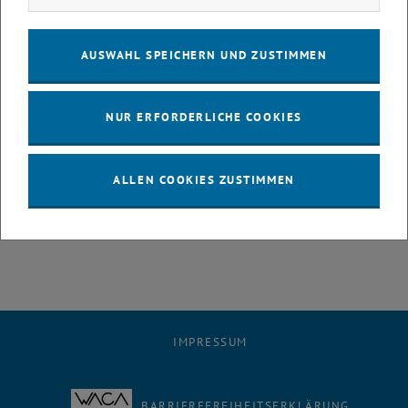
Aufgabenprofil.
Das Team des Büros für Öffentlichkeitsarbeit freut sich über den
AUSWAHL SPEICHERN UND ZUSTIMMEN
Neuzugang.
Für Fragen steht Ihnen Christine Cimzar-Egger unter
NUR ERFORDERLICHE COOKIES
<link>christine.cimzar-egger@tuwien.ac.at sowie DW 41021 gerne
zur Verfügung.
ALLEN COOKIES ZUSTIMMEN
Bild: © Barbara Mair
IMPRESSUM
BARRIEREFREIHEITSERKLÄRUNG