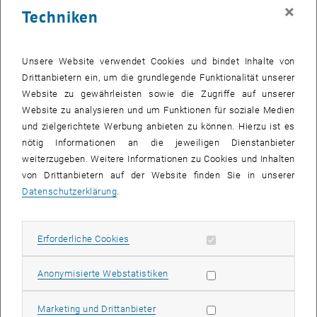
×
Techniken
Nach dem erfolgreichen Abschluss der Studien Publizistik- und
Kommunikationswissenschaft sowie Anglistik und Amerikanistik
Unsere Website verwendet Cookies und bindet Inhalte von
arbeitete Christine Cimzar-Egger einige Zeit in der Privatwirtschaft,
Drittanbietern ein, um die grundlegende Funktionalität unserer
ehe sie 2005 in die PR-Abteilung der Universität Wien wechselte.
Website zu gewährleisten sowie die Zugriffe auf unserer
Als Teamleiterin des Bereichs "Publikation & Corporate Design" war
Website zu analysieren und um Funktionen für soziale Medien
sie für unter anderem die Konzeption, Koordination und Umsetzung
und zielgerichtete Werbung anbieten zu können. Hierzu ist es
diverser Printprodukte, der Weiterentwicklung des Corporate
nötig Informationen an die jeweiligen Dienstanbieter
Designs sowie als ausgebildete Projektmanagerin für diverse
weiterzugeben. Weitere Informationen zu Cookies und Inhalten
Sonderprojekte zuständig. Von 2010 bis 2012 leitete Cimzar-Egger
von Drittanbietern auf der Website finden Sie in unserer
interimistisch die Öffentlichkeitsarbeit der Universität Wien.
Datenschutzerklärung
.
Nach ihrer Babypause arbeitet sie nun halbtags im Büro für
Öffentlichkeitsarbeit der TU Wien. Ihre Tätigkeiten umfassen die
Erforderliche Cookies zulassen
Erforderliche Cookies
Konzepterstellung und -evaluierung für Maßnahmen und Formate
der Forschungskommunikation und Betreuung unterschiedlicher
Statistik Cookies zulassen
Anonymisierte Webstatistiken
Veranstaltungen wie den Galaabend Technik oder das Wiener
Forschungsfest. Textredaktion für Print- und Webmedien und die
Marketing Cookies zulassen
Marketing und Drittanbieter
Unterstützung der Aktivitäten im Jubiläumsjahr vervollständigen ihr