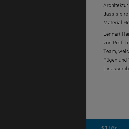
Architektu
dass sie re
Material H
Lennart Ham
von Prof. I
Team, welch
Fügen und T
Disassembl
© TU Wien
#