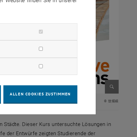
er Website finden Sie in unserer
ALLEN COOKIES ZUSTIMMEN
Bild vergr
© 쟀煖緞
en Städte. Dieser Kurs untersuchte Lösungen in
fe der Entwürfe zeigten Studierende der