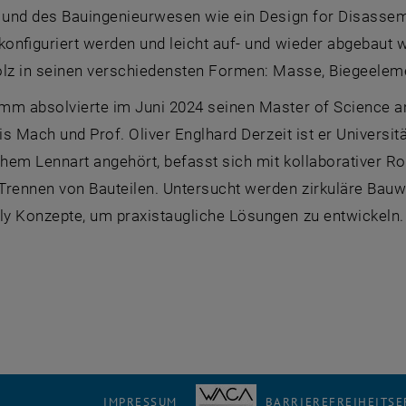
r und des Bauingenieurwesen wie ein Design for Disassemb
konfiguriert werden und leicht auf- und wieder abgebaut
olz in seinen verschiedensten Formen: Masse, Biegeeleme
m absolvierte im Juni 2024 seinen Master of Science an 
ris Mach und Prof. Oliver Englhard Derzeit ist er Univer
em Lennart angehört, befasst sich mit kollaborativer Ro
rennen von Bauteilen. Untersucht werden zirkuläre Bauwei
y Konzepte, um praxistaugliche Lösungen zu entwickeln.
IMPRESSUM
BARRIEREFREIHEITS