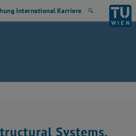
chung
International
Karriere
Suche
tructural Systems.