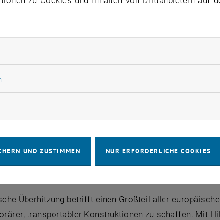
ionen zu Cookies und Inhalten von Drittanbietern auf d
rliche Cookies zulassen
Statistik Cookies zulassen
n
rketing Cookies zulassen
CHERN UND ZUSTIMMEN
NUR ERFORDERLICHE COOKIES
sche Überhitzung betrifft einen Großteil aller europäisch
ärer, transportabler Konstruktionen zu schaffen. Mit Hil