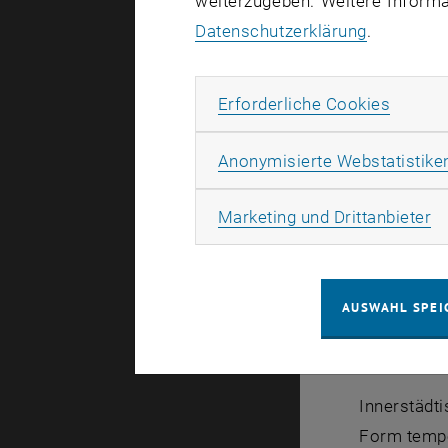
weiterzugeben. Weitere Informat
Datenschutzerklärung
.
Erforde
Erforderliche Cookies
Anonymisierte Webstatistike
Ma
Marketing und Drittanbieter
AUSWAHL SPEI
Innerstädti
Form tempor