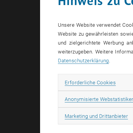
Hinweis zu C
Der nächste
sich bei N
Unsere Website verwendet Cookie
Vorspielter
Website zu gewährleisten sowie
und zielgerichtete Werbung an
Die Proben 
weiterzugeben. Weitere Informat
Datenschutzerklärung
.
Details & K
Akademisc
Erforde
Erforderliche Cookies
Die Akademi
und ein he
Anonymisierte Webstatistike
Musiker_in
Ma
Marketing und Drittanbieter
Die Proben 
März bis Ju