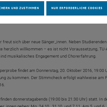
CHERN UND ZUSTIMMEN
NUR ERFORDERLICHE COOKIES
Kontakt: Obmann Stéphane Chancy, <link>obmann@blaeserph
rphilharmonie.at>
www.blaeserphilharmonie.at
r freut sich über neue Sänger_innen. Neben Studierenden
te herzlich willkommen – es ist nicht Voraussetzung, TU-
sind musikalisches Engagement und Chorerfahrung.
erprobe findet am Donnerstag, 20. Oktober 2016, 19:00 Uh
ng zu kommen. Der Stimmcheck erfolgt wahlweise am Fre
16.
finden donnerstagabends (19:00 bis 21:30 Uhr) statt. In 
er_innen geben: Mo, 24.10., 31.10. und 7.11. Am 5. und 6