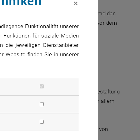
chniken
×
ber 2016, stattfinden. Interessent_innen melden
Verständigung erfolgt etwa zwei Wochen vor dem
ndlegende Funktionalität unserer
m Funktionen für soziale Medien
 die jeweiligen Dienstanbieter
1:30 an der TU Wien statt.
er Website finden Sie in unserer
chester.tuwien.ac.at/tuo_fuer_dich
ur auf hohem Niveau, engagierte Probengestaltung
keine Voraussetzung. Momentan werden vor allem
ss-Posaune, Tuba, Schlagwerk
m Allgemeinen von Oktober bis Jänner und von