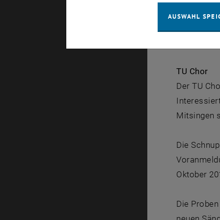
AUSWAHL SPEI
Details & 
www.blaese
TU Chor
Der TU Cho
Interessier
Mitsingen 
Die Schnupp
Voranmeldu
Oktober 20
Die Proben 
neuen Säng