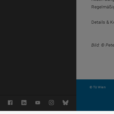
Regelmäßig
Details & K
Bild: © Pet
© TU Wien
#
Facebook
LinkedIn
YouTube
Instagram
Bluesky
116210