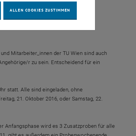
ALLEN COOKIES ZUSTIMMEN
ilharmonie.at, <link http:
 und Mitarbeiter_innen der TU Wien sind auch
Angehörige/r zu sein. Entscheidend für ein
r statt. Alle sind eingeladen, ohne
itag, 21. Oktober 2016, oder Samstag, 22.
der Anfangsphase wird es 3 Zusatzproben für alle
. 11. gibt es außerdem ein Probenwochenende.