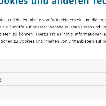
ookies und anderen Te
 Vorspieltermin wird voraussichtlich am Montag, 3. Okto
adja Michel unter <link>mitspielen@tuorchester.at. Eine 
s und bindet Inhalte von Drittanbietern ein, um die gru
min.
 die Zugriffe auf unserer Website zu analysieren und u
bieten zu können. Hierzu ist es nötig Informationen an
finden im Studiensemester jeden Dienstag von 19:00 bis 2
ionen zu Cookies und Inhalten von Drittanbietern auf d
ontakt: <link http: orchester.tuwien.ac.at tuo_fuer_dich>
or
he Bläserphilharmonie Wien
rliche Cookies zulassen
sche Bläserphilharmonie Wien bietet vielfältige Literat
rzliches Orchesterklima. Universitätszugehörigkeit ist 
Statistik Cookies zulassen
n
nen an folgenden Instrumenten gesucht: Streichbass, Ba
rketing Cookies zulassen
finden jeden Mittwoch von 19 Uhr bis 21:30 Uhr statt, i
ni.