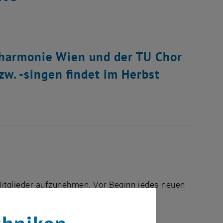
lharmonie Wien und der TU Chor
w. -singen findet im Herbst
Mitglieder aufzunehmen. Vor Beginn jedes neuen
Aktuell werden Horn-, Oboe- und