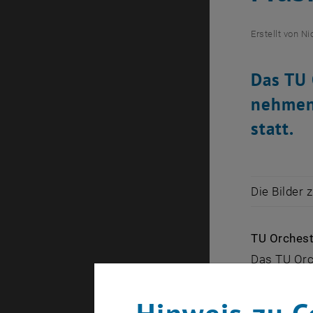
Erstellt von
Ni
Das TU 
nehmen 
statt.
Die Bilder 
TU Orchest
Das TU Orc
Semesters w
Kontrabass