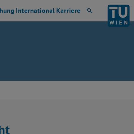
chung
International
Karriere
Suche
ht