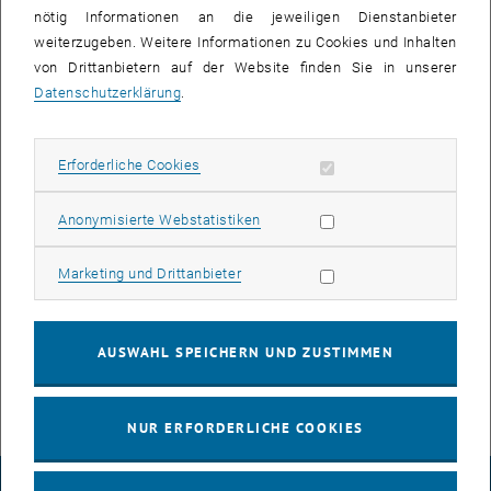
nötig Informationen an die jeweiligen Dienstanbieter
weiterzugeben. Weitere Informationen zu Cookies und Inhalten
von Drittanbietern auf der Website finden Sie in unserer
Datenschutzerklärung
.
Erforderliche Cookies zulassen
Erforderliche Cookies
Bild v
Statistik Cookies zulassen
Anonymisierte Webstatistiken
Die Moodle Users Association hat uns den Gold Member 2023
Badge verliehen. Durch den Beitrag der TU Wien können
Marketing Cookies zulassen
Marketing und Drittanbieter
Entwicklungen der Open-Source Software Moodle, auf der TUWEL -
die zentrale E-Learning Plattform der TU Wien - basiert,
mitbestimmt werden.
AUSWAHL SPEICHERN UND ZUSTIMMEN
NUR ERFORDERLICHE COOKIES