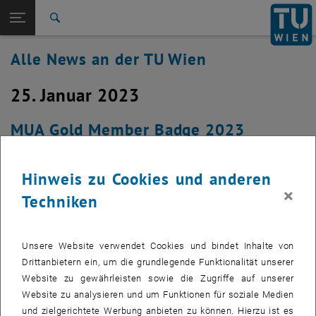
Studium
Seitennavigation öffnen
EN
TU Login
Forschung
Suche
International
Alle News an der TU Wien
Quicklinks
Quicklinks-Menü umschalten
Karriere
25. Januar 2023
Zur 1. Menü Ebene
Alle News
Zurück zur letzten Ebene:
TU Wien Startseite
Zurück: Subseiten von TU Wien Startseite auflisten
MUA Gold Member Badge 2023
Übersicht
Ein Beitrag zur open-source community — Gold Member
Hinweis zu Cookies und anderen
2023 Badge.
×
Techniken
Unsere Website verwendet Cookies und bindet Inhalte von
Drittanbietern ein, um die grundlegende Funktionalität unserer
Website zu gewährleisten sowie die Zugriffe auf unserer
Website zu analysieren und um Funktionen für soziale Medien
und zielgerichtete Werbung anbieten zu können. Hierzu ist es