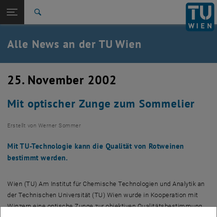
Studium
Seitennavigation öffnen
TU Login
Forschung
Suche
International
Quicklinks
Alle News an der TU Wien
Quicklinks-Menü umschalten
Karriere
Zur 1. Menü Ebene
Alle News
25. November 2002
Zurück zur letzten Ebene:
TU Wien Startseite
Zurück: Subseiten von TU Wien Startseite auflisten
Mit optischer Zunge zum Sommelier
Übersicht
Erstellt von
Werner Sommer
Mit TU-Technologie kann die Qualität von Rotweinen
bestimmt werden.
Wien (TU) Am Institut für Chemische Technologien und Analytik an
der Technischen Universität (TU) Wien wurde in Kooperation mit
Winzern eine optische Zunge zur objektiven Qualitätsbestimmung