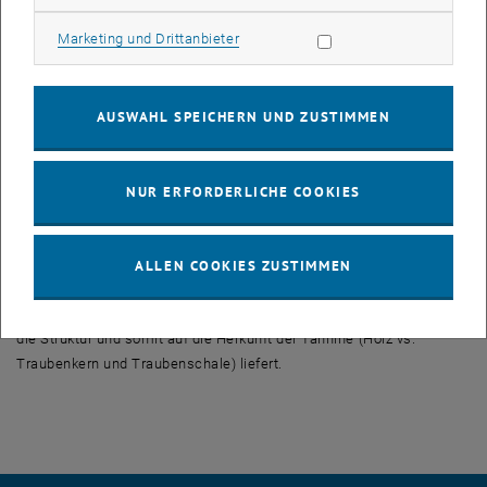
Struktur der einzelnen Tannine bestimmt dann das subjektive Gefühl
Marketing Cookies zulassen
im Mund.
Marketing und Drittanbieter
Genau dieses Prinzip macht sich der neu entwickelte Sensor
zunutze. Eiweißmoleküle so wie sie im Mund vorkommen, werden
AUSWAHL SPEICHERN UND ZUSTIMMEN
auf einer Oberfläche ähnlich der Zunge festgehalten und mit
Rotwein beschickt. Die verschiedenen Tannine im Rotwein
reagieren unterschiedlich stark mit den Eiweißmolekülen. Die
NUR ERFORDERLICHE COOKIES
resultierende Reaktion lässt sich direkt mittels Infrarot-
Spektroskopie verfolgen. Die erhaltenen Infrarot-Spektren der
beobachteten Reaktion zwischen den Eiweißmolekülen und
ALLEN COOKIES ZUSTIMMEN
Tanninen liefern Information über das Ausmaß der Reaktion sowie
einen charakteristischen „Fingerprint“ der Tannine, der Hinweise auf
die Struktur und somit auf die Herkunft der Tannine (Holz vs.
Traubenkern und Traubenschale) liefert.