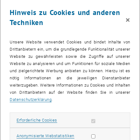
von Rotweinen entwickelt. Die optische Zunge arbeitet mit
infrarotem Licht und kann in einem eigens konstruierten Sensor die
Hinweis zu Cookies und anderen
chemischen Reaktionen, die beim Weinkosten im Mund ablaufen,
×
Techniken
direkt beobachten und auswerten. Damit ist es unter anderem
möglich, die Unterschiede zwischen Barrique oder klassisch
ausgebauten Weinen zu erkennen.
Unsere Website verwendet Cookies und bindet Inhalte von
Drittanbietern ein, um die grundlegende Funktionalität unserer
Tannine (Polyphenole) sind die wesentlichen Bestandteile von
Website zu gewährleisten sowie die Zugriffe auf unserer
Rotwein und auch ein wesentliches Qualitätskriterium. Sie sind
Website zu analysieren und um Funktionen für soziale Medien
sowohl für die rote Farbe als auch für die im Rotwein typischen und
und zielgerichtete Werbung anbieten zu können. Hierzu ist es
essentiellen Geschmackseindrücke wie Mundfülle, Adstringenz
nötig Informationen an die jeweiligen Dienstanbieter
(Gefühl von Trockenheit im Mund) und Bitterkeit verantwortlich. Das
weiterzugeben. Weitere Informationen zu Cookies und Inhalten
Tanningerüst im Rotwein wird je nach Qualität oft mit „engmaschig“,
von Drittanbietern auf der Website finden Sie in unserer
„seidig“ oder auch „hart“ und „trocken“ beschrieben.
Datenschutzerklärung
.
Was passiert nun beim Weinkosten im Mund? Eiweißmoleküle aus
dem Speichel reagieren mit den Tanninen im Rotwein und bilden
Erforderliche Cookies zulassen
Erforderliche Cookies
Tannin-Eiweißverbindungen. Dadurch wird die Lubrikationsfähigkeit
des Speichels vermindert und man nimmt ein austrocknendes
Statistik Cookies zulassen
Anonymisierte Webstatistiken
(adstringierendes) und pelziges Gefühl im Gaumen wahr. Die