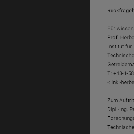
Rückfrageh
Für wissen
Prof. Herb
Institut fü
Technische
Getreidema
T: +43-1-5
<link>herb
Zum Auftri
Dipl.-Ing. 
Forschung
Technische