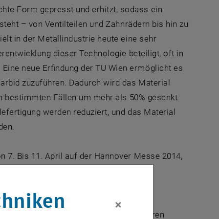
te Form gepresst und erhitzt, sodass ein
steht – von Ventilteilen und Zahnrädern bis hin zu
lt in der Metallindustrie heute eine sehr
rentwicklung dieser Technologie beteiligt, oft in
 Eine neue Erfindung der TU Wien ermöglicht es
carbid zuzuführen. Dadurch wird das Material
n in bestimmten Fällen um mehr als 50% gesenkt
efertigung werden reduziert, und das Material
den.
 7. Bis 11. April auf der Hannover Messe 2014,
chniken
×
kstücken aus Stahl neben Eisen und anderen