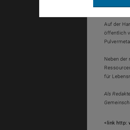
die man bi
Auf der Han
öffentlich 
Pulvermeta
Neben der 
Ressourcen
für Lebensm
Als Redakte
Gemeinscha
<link http