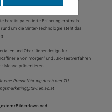
ie bereits patentierte Erfindung erstmals
 rund um die Sinter-Technologie steht das
g.
erialien und Oberflächendesign für
Raffinerie von morgen“ und „Bio-Testverfahren
ver Messe präsentieren.
für eine Presseführung durch den TU-
ungsmarketing@tuwien.ac.at
nk_extern>Bilderdownload