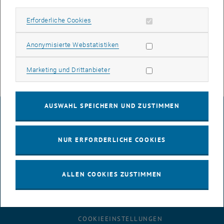
Erforderliche Cookies zulassen
Erforderliche Cookies
Informationen über das Angebot an Campussoftware, über die
verfügbaren Produktversionen und die aktuellen Kostenbeiträge
Statistik Cookies zulassen
Anonymisierte Webstatistiken
, öffnet eine externe URL in einem ne
finden Sie unter
Campussoftware
.
Marketing Cookies zulassen
Marketing und Drittanbieter
AUSWAHL SPEICHERN UND ZUSTIMMEN
IMPRESSUM
NUR ERFORDERLICHE COOKIES
BARRIEREFREIHEITSERKLÄRUNG
ALLEN COOKIES ZUSTIMMEN
DATENSCHUTZERKLÄRUNG (PDF)
COOKIEEINSTELLUNGEN