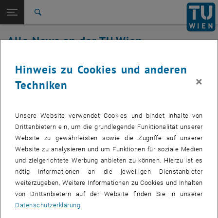
Studium
Seitennavigation öffnen
TU Login
Forschung
Suche
International
Alle News an der TU Wien
Quicklinks
Quicklinks-Menü umschalten
Karriere
04. April 2019
Hinweis zu Cookies und anderen
Zur 1. Menü Ebene
Alle News
×
Techniken
Zurück zur letzten Ebene:
TU Wien Startseite
Zurück: Subseiten von TU Wien Startseite auflisten
McAfee Endpoint 10.6 für
Übersicht
Win/Mac/Lnx (de/en)
Unsere Website verwendet Cookies und bindet Inhalte von
Drittanbietern ein, um die grundlegende Funktionalität unserer
Erstellt von
Simon Bernhard
Website zu gewährleisten sowie die Zugriffe auf unserer
Website zu analysieren und um Funktionen für soziale Medien
und zielgerichtete Werbung anbieten zu können. Hierzu ist es
Die neue Produktversion steht allen registrierten Lizenznehmern ab
nötig Informationen an die jeweiligen Dienstanbieter
sofort auf dem Software Server - swd.tuwien.ac.at - zur Verfügung.
weiterzugeben. Weitere Informationen zu Cookies und Inhalten
von Drittanbietern auf der Website finden Sie in unserer
Diese Campussoftware kann aus lizenzrechtlichen Gründen nur von
Datenschutzerklärung
.
Mitarbeitern der TU Wien, nicht aber von Studenten erworben
werden.