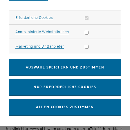
14:30 Uhr: Antragstellung eines Marie Curie International Staff
Exchange Scheme (IRSES)
Mag. Therese Lindahl, Nationale Kontaktstelle PEOPLE (FFG-EIP
Erforderliche Cookies zulassen
Erforderliche Cookies
15:00 Uhr: Pause
Statistik Cookies zulassen
Anonymisierte Webstatistiken
15:30 Uhr: Antragstellung eines Marie Curie Industry-Academia
Marketing Cookies zulassen
Marketing und Drittanbieter
Partnerships and Pathways (IAPP)
Mag. Ann-Christin Kehrberg, EU-Forschungssupport
AUSWAHL SPEICHERN UND ZUSTIMMEN
16:00 Uhr: Unterstützungsangebot des EU-Forschungssupports
bei der Antragstellung von Marie Curie host-driven actions
NUR ERFORDERLICHE COOKIES
Mag. Ann-Christin Kehrberg, EU-Forschungssupport
16:30 Uhr: Veranstaltungsende
ALLEN COOKIES ZUSTIMMEN
Moderation: DI Siegfried HUEMER, EU-Forschungssupport
Anmeldung:
Um <link http: www.ai.tuwien.ac.at eufm anm-rp7okt11.htm _blank