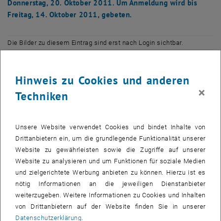
Donnerstag, 20. Oktober 2011. Um Anmeldung wird bis
Freitag, 14. Oktober 2011, gebeten.
Die Bilder zu diesem Eintrag sind erst nach Login sichtbar.
Ziel der Veranstaltung ist, die wesentlichen Kriterien für einen
Hinweis zu Cookies und anderen
erfolgreichen Antrag eines ITN/IDP/EID, IRSES oder IAPP im FP7-
×
Techniken
PEOPLE und die Unterstützung seitens des EU-Forschungssupports
vorzustellen.
Programm:
Unsere Website verwendet Cookies und bindet Inhalte von
Drittanbietern ein, um die grundlegende Funktionalität unserer
13:00 Uhr s.t.: Begrüßung der TeilnehmerInnen
Website zu gewährleisten sowie die Zugriffe auf unserer
DI Siegfried HUEMER, Leiter des EU-Forschungssupports
Website zu analysieren und um Funktionen für soziale Medien
13:15 Uhr: Antragstellung eines Marie Curie Initial Training
und zielgerichtete Werbung anbieten zu können. Hierzu ist es
Network (ITN), Innovative Doctoral Programmes (IDP) & European
nötig Informationen an die jeweiligen Dienstanbieter
Industrial Doctorates (EID)
weiterzugeben. Weitere Informationen zu Cookies und Inhalten
Mag. Therese Lindahl, Nationale Kontaktstelle PEOPLE (FFG-EIP)
von Drittanbietern auf der Website finden Sie in unserer
Datenschutzerklärung
.