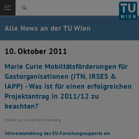
Studium
Seitennavigation öffnen
TU Login
Forschung
Suche
International
Quicklinks
Alle News an der TU Wien
Quicklinks-Menü umschalten
Karriere
Zur 1. Menü Ebene
Alle News
10. Oktober 2011
Zurück zur letzten Ebene:
TU Wien Startseite
Zurück: Subseiten von TU Wien Startseite auflisten
Marie Curie Mobiltätsförderungen für
Übersicht
Gastorganisationen (ITN, IRSES &
IAPP) - Was ist für einen erfolgreichen
Projektantrag in 2011/12 zu
beachten?
Erstellt von
Ann-Christin Kehrberg
Infoveranstaltung des EU-Forschungssupports am