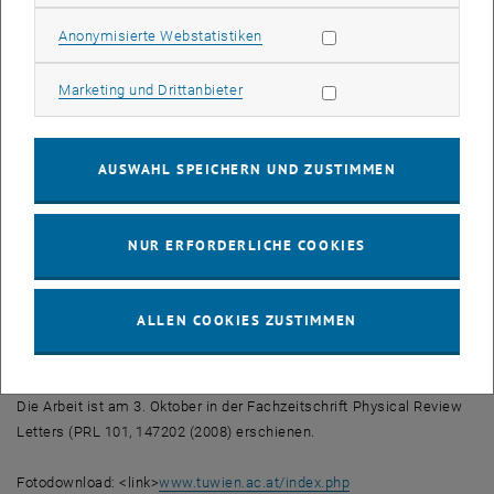
elementspezifisch Atome angeregt. Diese erzeugen selbst wieder
Röntgenstrahlen, die von der Umgebung mehrfach gestreut werden.
Statistik Cookies zulassen
Anonymisierte Webstatistiken
Dadurch entsteht ein ganz spezielles Beugungsmuster, das man mit
und ohne externes Magnetfeld messen kann und so die lokale
Marketing Cookies zulassen
Marketing und Drittanbieter
Verschiebung der Atome „sichtbar“ wird“, so Grössinger. Damit ist
es erstmals gelungen, die Magnetostriktion mikroskopisch auf
atomarer Basis in Femtometerbereich zu messen. „Man kann dann
AUSWAHL SPEICHERN UND ZUSTIMMEN
wirklich sagen, welche Atome an einer bestimmten Gitterposition
für die Magnetostriktion verantwortlich sind“, ergänzt Grössinger.
Eisen-Gallium (Fe-Ga) ist eine neue Substanzklasse in der infolge
NUR ERFORDERLICHE COOKIES
der Gallium-Substitution eine 20-fache Erhöhung der
Magnetostriktion gegenüber reinem Eisen gefunden wurde. Durch
dieses neue Experiment konnte die hohe Magnetostriktion dieses
ALLEN COOKIES ZUSTIMMEN
Materials durch lokale Verzerrungen infolge der Gallium Substitution
erklärt werden.
Die Arbeit ist am 3. Oktober in der Fachzeitschrift Physical Review
Letters (PRL 101, 147202 (2008) erschienen.
Fotodownload: <link>
www.tuwien.ac.at/index.php