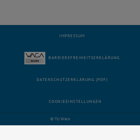
IMPRESSUM
BARRIEREFREIHEITSERKLÄRUNG
DATENSCHUTZERKLÄRUNG (PDF)
COOKIEEINSTELLUNGEN
Facebook
LinkedIn
YouTube
Instagram
Bluesky
© TU Wien
# 116210