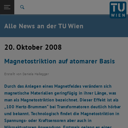
Studium
Seitennavigation öffnen
TU Login
Forschung
Suche
International
Quicklinks
Alle News an der TU Wien
Quicklinks-Menü umschalten
Karriere
Zur 1. Menü Ebene
Alle News
20. Oktober 2008
Zurück zur letzten Ebene:
TU Wien Startseite
Zurück: Subseiten von TU Wien Startseite auflisten
Magnetostriktion auf atomarer Basis
Übersicht
Erstellt von
Daniela Hallegger
Durch das Anlegen eines Magnetfeldes verändern sich
magnetische Materialien geringfügig in ihrer Länge, was
man als Magnetostriktion bezeichnet. Dieser Effekt ist als
„100 Hertz-Brummen“ bei Transformatoren deutlich hörbar
und bekannt. Technologisch findet die Magnetostriktion in
Spannungs- oder Kraftsensoren aber auch in
Mikroaktuatoren Anwendung. Erstmals gelang es einer