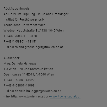
Rückfragehinweis:
Ao.Univ.Prof. Dipl.-Ing. Dr. Roland Grössinger
Institut für Festkörperphysik
Technische Universität Wien
Wiedner Hauptstraße 8 // 138, 1040 Wien
T +43/1/58801 - 13150
F +43/1/58801 - 13151
E <link>roland.groessinger@tuwien.ac.at
Aussender:
Mag. Daniela Hallegger
TU Wien - PR und Kommunikation
Operngasse 11/E011, A-1040 Wien
T +43-1-58801-41027
F +43-1-58801-41093
E <link>daniela.hallegger@tuwien.ac.at
<link http: www.tuwien.ac.at pr>
www.tuwien.ac.at/pr