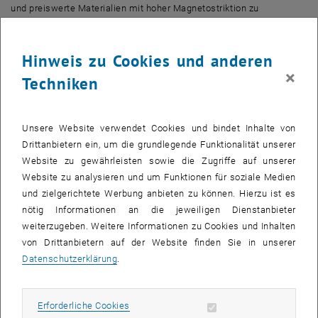
und preiswerte Materialien mit hoher Magnetostriktion zu
entwickeln, die speziell in der Sensor- aber auch in der Mikrotechnik
Anwendung finden könnten“, erläutert Professor Roland Grössinger
Hinweis zu Cookies und anderen
vom Institut für Festkörperphysik der TU Wien.
×
Techniken
Zusammen mit Dr. Reiko Sato, Projektassistentin am Institut, führte
Grössinger am Synchrotron (ESRF), in Grenoble, ein Experiment
durch, in dem es gelang die Koppelung atomarer magnetischer
Unsere Website verwendet Cookies und bindet Inhalte von
Momente an das Gitter, nachzuweisen. In enger Zusammenarbeit
Drittanbietern ein, um die grundlegende Funktionalität unserer
mit WissenschafterInnen des Synchrotrons (Dr. Pascarelli und Dr.
Website zu gewährleisten sowie die Zugriffe auf unserer
Buffoni) konnte im Experiment elementspezifisch die lokale
Website zu analysieren und um Funktionen für soziale Medien
Verschiebung einzelner Atome an einer dünnen, nanokristallinen
und zielgerichtete Werbung anbieten zu können. Hierzu ist es
Eisen-Gallium-Probe bestimmt werden. „Am Institut können wir
nötig Informationen an die jeweiligen Dienstanbieter
neue Legierungen herstellen und diese im Anschluss magnetisch
weiterzugeben. Weitere Informationen zu Cookies und Inhalten
messen. Das Verhalten in Bezug auf die Magnetostriktion ist stark
von Drittanbietern auf der Website finden Sie in unserer
unterschiedlich für verschiedene Elemente wie zum Beispiel Eisen,
Datenschutzerklärung
.
Kobalt, Nickel oder dem unmagnetischen Gallium. Bei dem hier
beschriebenen ESRF-Experiment wird mit einem Röntgenstrahl eine
bestimmte Energie in das Material hineingeschossen und damit
Erforderliche Cookies zulassen
Erforderliche Cookies