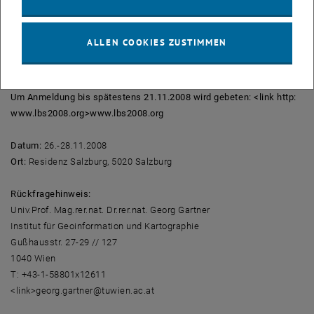
Das 5. Symposium on Location based Services wird von der
Salzburg Research Forschungsgesellschaft gemeinsam mit dem
Institut für Geoinformation und Kartographie und dem Institut für
ALLEN COOKIES ZUSTIMMEN
Geodäsie und Geophysik der Technischen Universität Wien
veranstaltet.
Um Anmeldung bis spätestens 21.11.2008 wird gebeten: <link http:
www.lbs2008.org>www.lbs2008.org
Datum:
26.-28.11.2008
Ort:
Residenz Salzburg, 5020 Salzburg
Rückfragehinweis:
Univ.Prof. Mag.rer.nat. Dr.rer.nat. Georg Gartner
Institut für Geoinformation und Kartographie
Gußhausstr. 27-29 // 127
1040 Wien
T: +43-1-58801x12611
<link>georg.gartner@tuwien.ac.at