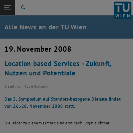
Studium
Seitennavigation öffnen
TU Login
Forschung
Suche
International
Quicklinks
Alle News an der TU Wien
Quicklinks-Menü umschalten
Karriere
Zur 1. Menü Ebene
Alle News
19. November 2008
Zurück zur letzten Ebene:
TU Wien Startseite
Zurück: Subseiten von TU Wien Startseite auflisten
Location based Services - Zukunft,
Übersicht
Nutzen und Potentiale
Erstellt von
Nicole Schipani
Das 5. Symposium auf Standort-bezogene Dienste findet
von 26.-28. November 2008 statt.
Die Bilder zu diesem Eintrag sind erst nach Login sichtbar.